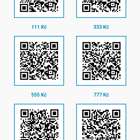
111 Kč
333 Kč
555 Kč
777 Kč