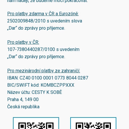
nám naději, že budeme moci pokračovat.
Pro platby zdarma v ČR a Eurozóně:
2502009848/2010
s uvedením slova
„Dar“ do zprávy pro příjemce.
Pro platby v ČR:
107-7380440287/0100
s uvedením
„Dar“ do zprávy pro příjemce.
Pro mezinárodní platby ze zahraničí:
IBAN:
CZ40 0100 0001 0773 8044 0287
BIC/SWIFT kód:
KOMBCZPPXXX
Název účtu: CESTY K SOBĚ
Praha 4, 149 00
Česká republika