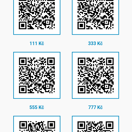
111 Kč
333 Kč
555 Kč
777 Kč