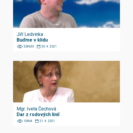
Jiří Ledvinka
Buďme v klidu
328635
30. 4. 2021
Mgr. Iveta Čechová
Dar z rodových linií
15864
21. 4. 2021