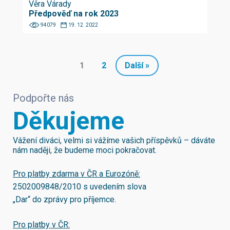
Věra Várady
Předpověď na rok 2023
94079
19. 12. 2022
1
2
Další »
Podpořte nás
Děkujeme
Vážení diváci, velmi si vážíme vašich příspěvků – dáváte
nám naději, že budeme moci pokračovat.
Pro platby zdarma v ČR a Eurozóně:
2502009848/2010
s uvedením slova
„Dar“ do zprávy pro příjemce.
Pro platby v ČR: