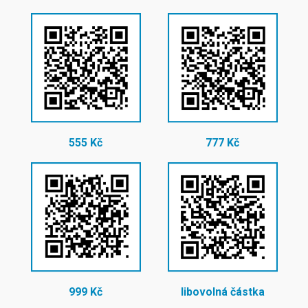
555 Kč
777 Kč
999 Kč
libovolná částka