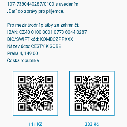
107-7380440287/0100
s uvedením
„Dar“ do zprávy pro příjemce.
Pro mezinárodní platby ze zahraničí:
IBAN:
CZ40 0100 0001 0773 8044 0287
BIC/SWIFT kód:
KOMBCZPPXXX
Název účtu: CESTY K SOBĚ
Praha 4, 149 00
Česká republika
111 Kč
333 Kč