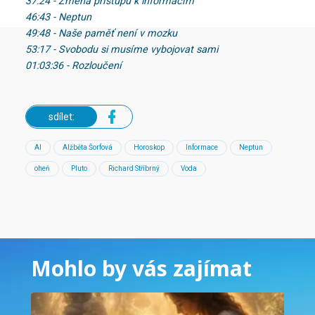
37:24 - Změna přístupu k informacím
46:43 - Neptun
49:48 - Naše paměť není v mozku
53:17 - Svobodu si musíme vybojovat sami
01:03:36 - Rozloučení
sdílet:
AI
Alžběta Šorfová
Horoskop
Informace
Neptun
oheň
Pluto
Richard Stříbrný
Voda
Mohlo by vás zajímat