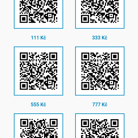
111 Kč
333 Kč
555 Kč
777 Kč