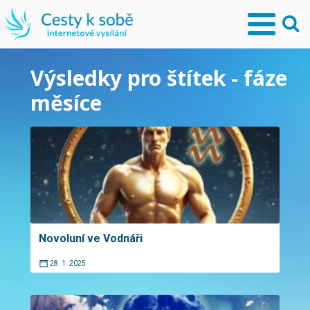
Výsledky pro štítek - fáze
měsíce
Novoluní ve Vodnáři
28. 1. 2025