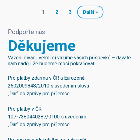
1
2
3
Další »
Podpořte nás
Děkujeme
Vážení diváci, velmi si vážíme vašich příspěvků – dáváte
nám naději, že budeme moci pokračovat.
Pro platby zdarma v ČR a Eurozóně:
2502009848/2010
s uvedením slova
„Dar“ do zprávy pro příjemce.
Pro platby v ČR:
107-7380440287/0100
s uvedením
„Dar“ do zprávy pro příjemce.
Pro mezinárodní platby ze zahraničí: