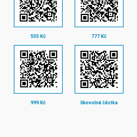
555 Kč
777 Kč
999 Kč
libovolná částka