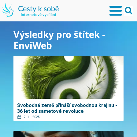
Výsledky pro štítek -
EnviWeb
Svobodná země přináší svobodnou krajinu -
36 let od sametové revoluce
17. 11. 2025