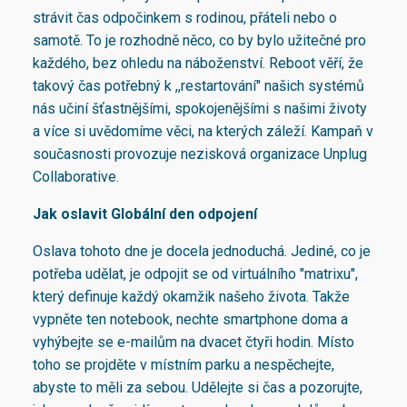
strávit čas odpočinkem s rodinou, přáteli nebo o
samotě. To je rozhodně něco, co by bylo užitečné pro
každého, bez ohledu na náboženství. Reboot věří, že
takový čas potřebný k ,,restartování" našich systémů
nás učiní šťastnějšími, spokojenějšími s našimi životy
a více si uvědomíme věci, na kterých záleží. Kampaň v
současnosti provozuje nezisková organizace Unplug
Collaborative.
Jak oslavit Globální den odpojení
Oslava tohoto dne je docela jednoduchá. Jediné, co je
potřeba udělat, je odpojit se od virtuálního "matrixu",
který definuje každý okamžik našeho života. Takže
vypněte ten notebook, nechte smartphone doma a
vyhýbejte se e-mailům na dvacet čtyři hodin. Místo
toho se projděte v místním parku a nespěchejte,
abyste to měli za sebou. Udělejte si čas a pozorujte,