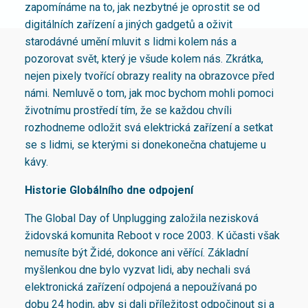
zapomínáme na to, jak nezbytné je oprostit se od
digitálních zařízení a jiných gadgetů a oživit
starodávné umění mluvit s lidmi kolem nás a
pozorovat svět, který je všude kolem nás. Zkrátka,
nejen pixely tvořící obrazy reality na obrazovce před
námi. Nemluvě o tom, jak moc bychom mohli pomoci
životnímu prostředí tím, že se každou chvíli
rozhodneme odložit svá elektrická zařízení a setkat
se s lidmi, se kterými si donekonečna chatujeme u
kávy.
Historie Globálního dne odpojení
The Global Day of Unplugging založila nezisková
židovská komunita Reboot v roce 2003. K účasti však
nemusíte být Židé, dokonce ani věřící. Základní
myšlenkou dne bylo vyzvat lidi, aby nechali svá
elektronická zařízení odpojená a nepoužívaná po
dobu 24 hodin, aby si dali příležitost odpočinout si a