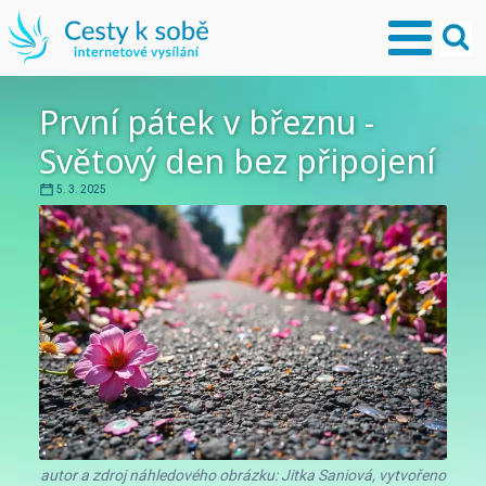
První pátek v březnu -
Světový den bez připojení
5. 3. 2025
autor a zdroj náhledového obrázku: Jitka Saniová, vytvořeno