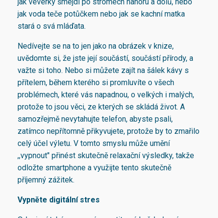
jak veverky šmejdí po stromech nahoru a dolů, nebo
jak voda teče potůčkem nebo jak se kachní matka
stará o svá mláďata.
Nedívejte se na to jen jako na obrázek v knize,
uvědomte si, že jste její součástí, součástí přírody, a
važte si toho. Nebo si můžete zajít na šálek kávy s
přítelem, během kterého si promluvíte o všech
problémech, které vás napadnou, o velkých i malých,
protože to jsou věci, ze kterých se skládá život. A
samozřejmě nevytahujte telefon, abyste psali,
zatímco nepřítomně přikyvujete, protože by to zmařilo
celý účel výletu. V tomto smyslu může umění
,,vypnout" přinést skutečně relaxační výsledky, takže
odložte smartphone a využijte tento skutečně
příjemný zážitek.
Vypněte digitální stres