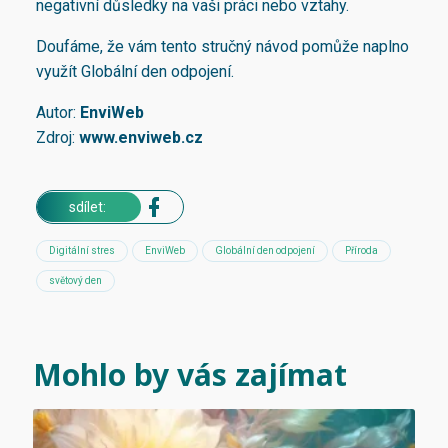
negativní důsledky na vaši práci nebo vztahy.
Doufáme, že vám tento stručný návod pomůže naplno
využít Globální den odpojení.
Autor:
EnviWeb
Zdroj:
www.enviweb.cz
sdílet:
Digitální stres
EnviWeb
Globální den odpojení
Příroda
světový den
Mohlo by vás zajímat