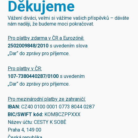
Děkujeme
Vážení diváci, velmi si vážíme vašich příspěvků – dáváte
nám naději, že budeme moci pokračovat.
Pro platby zdarma v ČR a Eurozóně:
2502009848/2010
s uvedením slova
„Dar“ do zprávy pro příjemce.
Pro platby v ČR:
107-7380440287/0100
s uvedením
„Dar“ do zprávy pro příjemce.
Pro mezinárodní platby ze zahraničí:
IBAN:
CZ40 0100 0001 0773 8044 0287
BIC/SWIFT kód:
KOMBCZPPXXX
Název účtu: CESTY K SOBĚ
Praha 4, 149 00
Česká republika