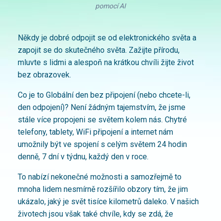
pomocí AI
Někdy je dobré odpojit se od elektronického světa a
zapojit se do skutečného světa. Zažijte přírodu,
mluvte s lidmi a alespoň na krátkou chvíli žijte život
bez obrazovek.
Co je to Globální den bez připojení (nebo chcete-li,
den odpojení)? Není žádným tajemstvím, že jsme
stále více propojeni se světem kolem nás. Chytré
telefony, tablety, WiFi připojení a internet nám
umožnily být ve spojení s celým světem 24 hodin
denně, 7 dní v týdnu, každý den v roce.
To nabízí nekonečné možnosti a samozřejmě to
mnoha lidem nesmírně rozšířilo obzory tím, že jim
ukázalo, jaký je svět tisíce kilometrů daleko. V našich
životech jsou však také chvíle, kdy se zdá, že