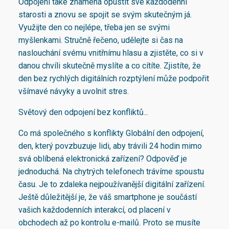
Odpojení také znamená opustit své každodenní
starosti a znovu se spojit se svým skutečným já.
Využijte den co nejlépe, třeba jen se svými
myšlenkami. Stručně řečeno, udělejte si čas na
naslouchání svému vnitřnímu hlasu a zjistěte, co si v
danou chvíli skutečně myslíte a co cítíte. Zjistíte, že
den bez rychlých digitálních rozptýlení může podpořit
všímavé návyky a uvolnit stres.
Světový den odpojení bez konfliktů...
Co má společného s konflikty Globální den odpojení,
den, který povzbuzuje lidi, aby trávili 24 hodin mimo
svá oblíbená elektronická zařízení? Odpověď je
jednoduchá. Na chytrých telefonech trávíme spoustu
času. Je to zdaleka nejpoužívanější digitální zařízení.
Ještě důležitější je, že váš smartphone je součástí
vašich každodenních interakcí, od placení v
obchodech až po kontrolu e-mailů. Proto se musíte