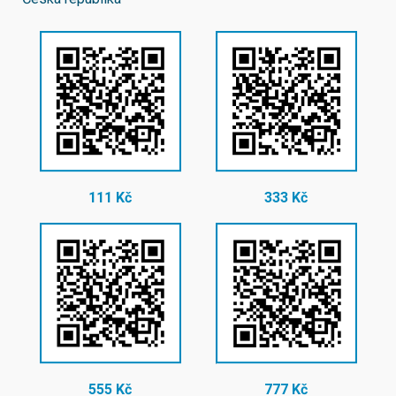
111 Kč
333 Kč
555 Kč
777 Kč