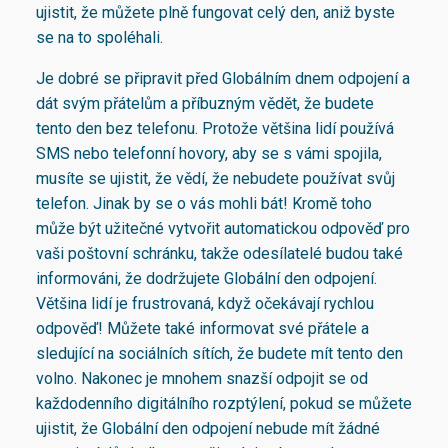
ujistit, že můžete plně fungovat celý den, aniž byste
se na to spoléhali.
Je dobré se připravit před Globálním dnem odpojení a
dát svým přátelům a příbuzným vědět, že budete
tento den bez telefonu. Protože většina lidí používá
SMS nebo telefonní hovory, aby se s vámi spojila,
musíte se ujistit, že vědí, že nebudete používat svůj
telefon. Jinak by se o vás mohli bát! Kromě toho
může být užitečné vytvořit automatickou odpověď pro
vaši poštovní schránku, takže odesílatelé budou také
informováni, že dodržujete Globální den odpojení.
Většina lidí je frustrovaná, když očekávají rychlou
odpověď! Můžete také informovat své přátele a
sledující na sociálních sítích, že budete mít tento den
volno. Nakonec je mnohem snazší odpojit se od
každodenního digitálního rozptýlení, pokud se můžete
ujistit, že Globální den odpojení nebude mít žádné