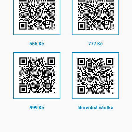
555 Kč
777 Kč
999 Kč
libovolná částka