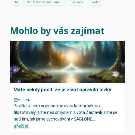
AI
Den fascinace rostlinami
EnviWeb
květen
Mohlo by vás zajímat
Máte někdy pocit, že je život opravdu těžký
9. 8. 2026
Povídala jsem si jednou se svou kamarádkou a
filozofovaly jsme nad smyslem života.Zastavili jsme se
nad tím, jak jsme vychováváni v ŠABLONĚ...
přečíst