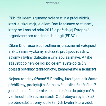
pomocí AI
Přiblížit lidem zajímavý svět rostlin a práci vědců,
kteří jej zkoumají, je cílem Dne fascinace rostlinami,
který se koná od roku 2012 a pořádá jej Evropská
organizace pro rostlinnou biologii (EPSO).
Cílem Dne fascinace rostlinami je seznámit veřejnost
s aktuálními výzkumy a ukázat, proč jsou rostliny,
stromy i byliny důležité a čím jsou zajímavé. A také
zasvětit co nejvíce lidí po celém světě do tajů v
oblasti botaniky, zahradnictví, zemědělství a lesnictví.
Nejsou rostliny úžasné?! Rostliny, které jsou tak často
přehlíženy, poskytují našemu světu tolik užitečného. Z
jednoho malého semínka zasazeného do půdy může
vzniknout tolik rozmanitostí. Od drobných bylinek až
po obrovské stromy, od krásných květin, které zdobí