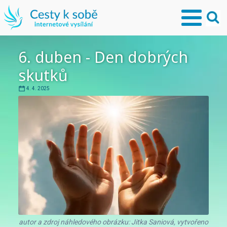
6. duben - Den dobrých
skutků
4. 4. 2025
autor a zdroj náhledového obrázku: Jitka Saniová, vytvořeno