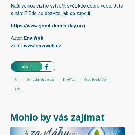
Naší velkou vizí je vytvořit svět, kde dobro vede. Jste
s námi? Zde se dozvíte, jak se zapojit.
https://www.good-deeds-day.org
Autor:
EnviWeb
Zdroj:
www.enviweb.cz
sdílet:
AI
Den dobrých skutků
EnviWeb
Good Deeds Day
svět
Mohlo by vás zajímat