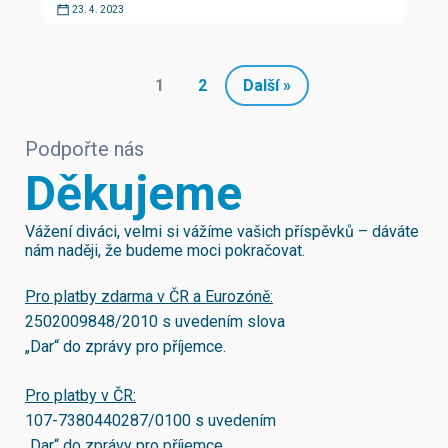
23. 4. 2023
1
2
Další »
Podpořte nás
Děkujeme
Vážení diváci, velmi si vážíme vašich příspěvků – dáváte
nám naději, že budeme moci pokračovat.
Pro platby zdarma v ČR a Eurozóně:
2502009848/2010
s uvedením slova
„Dar“ do zprávy pro příjemce.
Pro platby v ČR:
107-7380440287/0100
s uvedením
„Dar“ do zprávy pro příjemce.