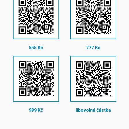
555 Kč
777 Kč
999 Kč
libovolná částka