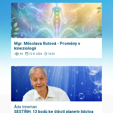
Mgr. Miloslava Rutová - Proměny v
kineziologii
44
10. 8. 2026
16:30
Áda Inneman
SESTŘIH: 13 bodů ke štěstí planety lidstva