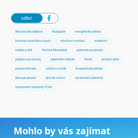
sdílet:
Adriana Bezděková
Autopatie
energetický pohled
harmonizace těla a mysli
intuitivní vnímání
mateřství
matka a dítě
Pavlína Moučková
placenta po porodu
podpora po porodu
poporodní období
Porod
porodní péče
porodní témata
sdílení o životě
terapeutický pohled
žena po porodu
ženské zdraví
zpracování placenty
zpracování placenty Plzeň
Mohlo by vás zajímat