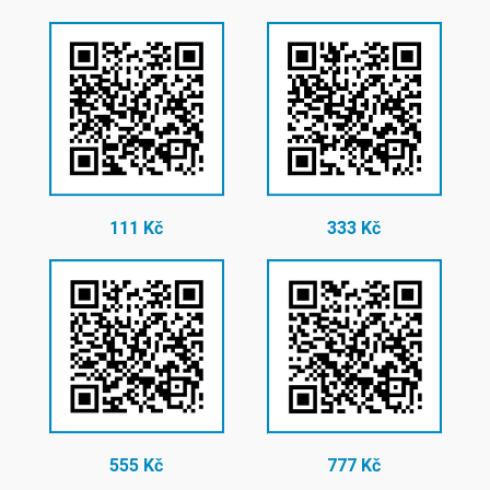
111 Kč
333 Kč
555 Kč
777 Kč