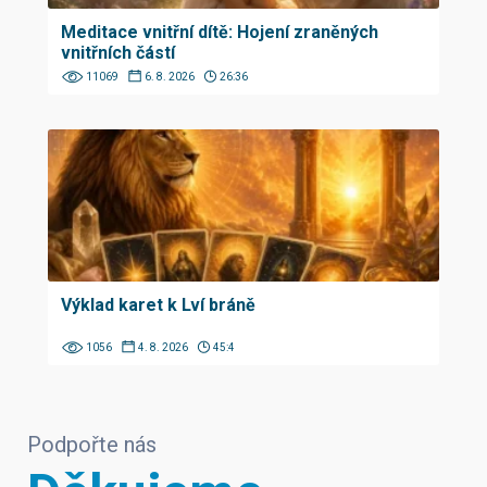
Meditace vnitřní dítě: Hojení zraněných
vnitřních částí
11069
6. 8. 2026
26:36
Výklad karet k Lví bráně
1056
4. 8. 2026
45:4
Podpořte nás