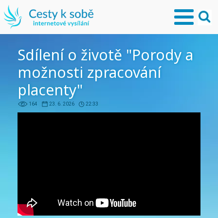
Sdílení o životě "Porody a
možnosti zpracování
placenty"
164
23. 6. 2026
22:33