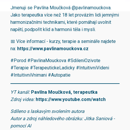
Jmenuji se Pavlína Moučková ‪@pavlinamouckova‬.
Jako terapeutka více než 18 let provázím lidi jemnými
harmonizačními technikami, které pomáhají uvolnit
napětí, podpořit klid a harmonii těla i mysli.
📅 Více informací - kurzy, terapie a semináře najdete
na:
https://www.pavlinamouckova.cz
#Porod #PavlinaMouckova #SdileniOzivote
#Terapie #TerapeutickeLadicky #IntuitivniVideni
#IntuitivniVnimani #Autopatie
YT kanál:
Pavlína Moučková, terapeutka
Zdroj videa:
https://www.youtube.com/watch
Sdíleno s laskavým svolením autora
Autor a zdroj náhledového obrázku: Jitka Saniová -
pomocí AI