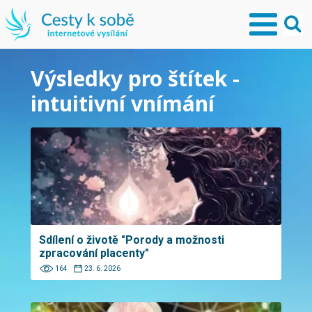
Výsledky pro štítek -
intuitivní vnímání
Sdílení o životě "Porody a možnosti
zpracování placenty"
164
23. 6. 2026