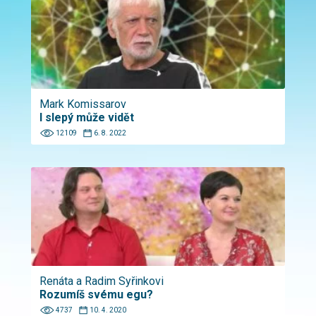
Mark Komissarov
I slepý může vidět
12109
6. 8. 2022
Renáta a Radim Syřinkovi
Rozumíš svému egu?
4737
10. 4. 2020