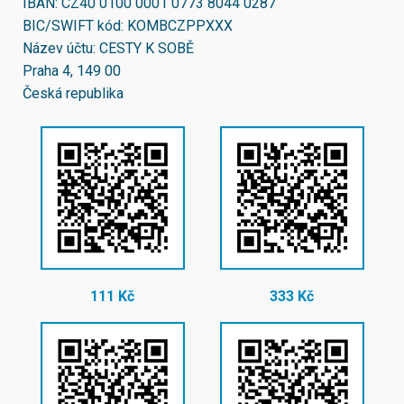
IBAN:
CZ40 0100 0001 0773 8044 0287
BIC/SWIFT kód:
KOMBCZPPXXX
Název účtu: CESTY K SOBĚ
Praha 4, 149 00
Česká republika
111 Kč
333 Kč