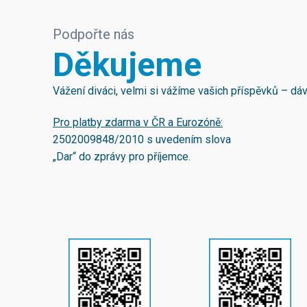
Podpořte nás
Děkujeme
Vážení diváci, velmi si vážíme vašich příspěvků – d
Pro platby zdarma v ČR a Eurozóně:
2502009848/2010
s uvedením slova
„Dar“ do zprávy pro příjemce.