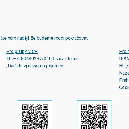
áváte nám naději, že budeme moci pokračovat.
Pro platby v ČR:
Pro 
107-7380440287/0100
s uvedením
IBA
„Dar“ do zprávy pro příjemce.
BIC/
Náze
Prah
Česk