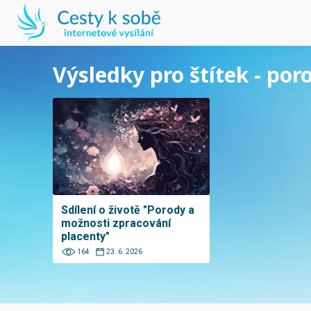
Výsledky pro štítek - po
Sdílení o životě "Porody a
možnosti zpracování
placenty"
164
23. 6. 2026