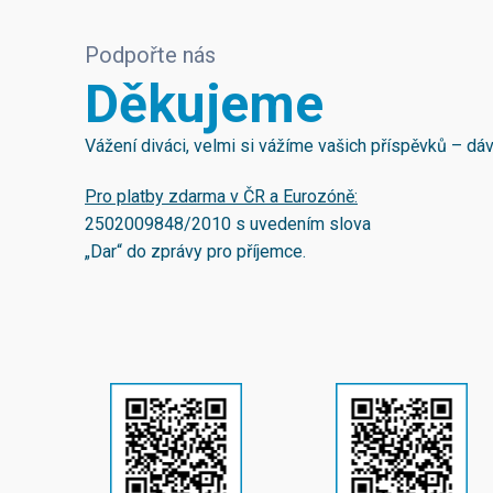
Podpořte nás
Děkujeme
Vážení diváci, velmi si vážíme vašich příspěvků – d
Pro platby zdarma v ČR a Eurozóně:
2502009848/2010
s uvedením slova
„Dar“ do zprávy pro příjemce.