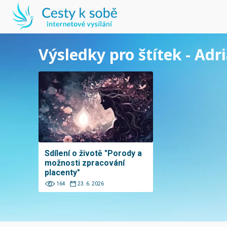
Výsledky pro štítek - Ad
Sdílení o životě "Porody a
možnosti zpracování
placenty"
164
23. 6. 2026