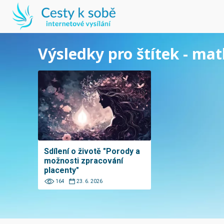
Výsledky pro štítek - mat
Sdílení o životě "Porody a
možnosti zpracování
placenty"
164
23. 6. 2026