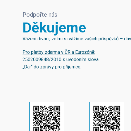
Podpořte nás
Děkujeme
Vážení diváci, velmi si vážíme vašich příspěvků – d
Pro platby zdarma v ČR a Eurozóně:
2502009848/2010
s uvedením slova
„Dar“ do zprávy pro příjemce.