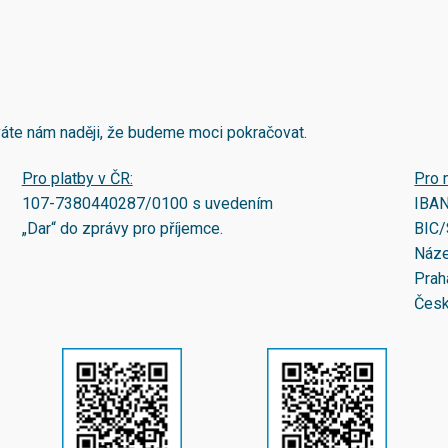
áváte nám naději, že budeme moci pokračovat.
Pro platby v ČR:
Pro 
107-7380440287/0100
s uvedením
IBA
„Dar“ do zprávy pro příjemce.
BIC/
Náze
Prah
Česk