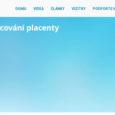
DOMŮ
VIDEA
ČLÁNKY
VIZITKY
PODPOŘTE 
acování placenty