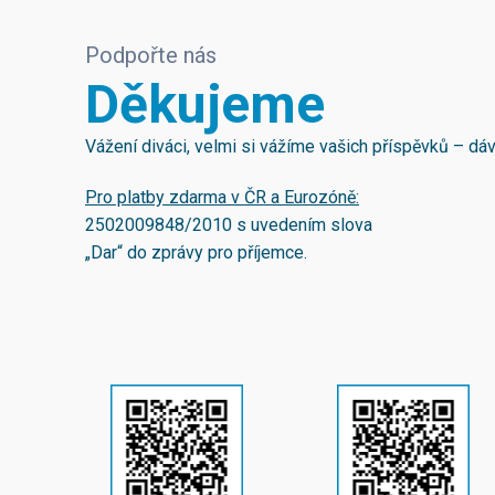
Podpořte nás
Děkujeme
Vážení diváci, velmi si vážíme vašich příspěvků – d
Pro platby zdarma v ČR a Eurozóně:
2502009848/2010
s uvedením slova
„Dar“ do zprávy pro příjemce.