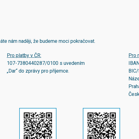
áváte nám naději, že budeme moci pokračovat.
Pro platby v ČR:
Pro 
107-7380440287/0100
s uvedením
IBA
„Dar“ do zprávy pro příjemce.
BIC/
Náze
Prah
Česk