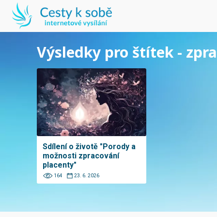
Výsledky pro štítek - zpr
Sdílení o životě "Porody a
možnosti zpracování
placenty"
164
23. 6. 2026