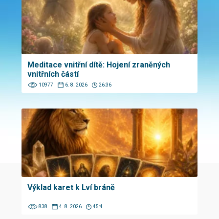
Meditace vnitřní dítě: Hojení zraněných
vnitřních částí
10977
6. 8. 2026
26:36
Výklad karet k Lví bráně
838
4. 8. 2026
45:4