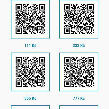
111 Kč
333 Kč
555 Kč
777 Kč