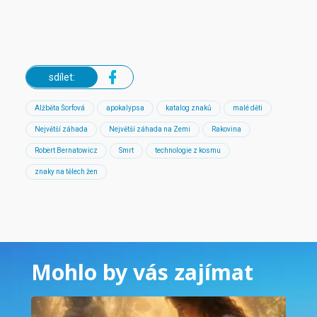
sdílet:
Alžběta Šorfová
apokalypsa
katalog znaků
malé děti
Největší záhada
Největší záhada na Zemi
Rakovina
Robert Bernatowicz
Smrt
technologie z kosmu
znaky na tělech žen
Mohlo by vás zajímat