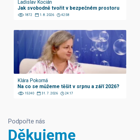
Ladislav Kocián
Jak svobodně tvořit v bezpečném prostoru
1872
1. 8. 2026
42:58
Klára Pokorná
Na co se můžeme těšit v srpnu a září 2026?
15240
31. 7. 2026
24:17
Podpořte nás
Děkujeme