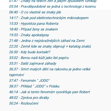
01:47 - Znaky na tělech žen a jakým způsobem vznikají
05:54 - Pravděpodobně se jedná o technologii z kosmu
06:40 - O co vlastně se znaky jde
14:17 - Znak pod elektrotechnickým mikroskopem
15:33 - Hypotéza pana Roberta
18:40 - Případ ženy se znakem
19:33 - Znaky apokalypsy
21:48 - Jedna z nejzávažnějších záhad na Zemi
22:20 - Země kde se znaky objevují + katalog znaků
26:50 - Kdy bude kontakt?
33:02 - Berou naši kůži jako list papíru
35:31 - Další zajímavé záhady
36:37 - Smrt malých dětí na rakovinu je jedno velké
tajemství
37:47 - Fenomén " JODO"
38:37 - Příklad " JODO" v Polsku
46:14 - Jak si tento fenomén vysvětluje pan Robert
48:02 - Zpráva pro diváky
50:24 - Rozloučení