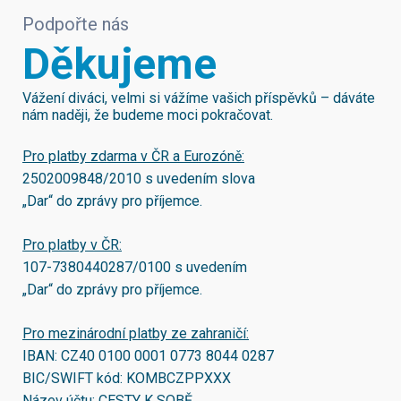
Podpořte nás
Děkujeme
Vážení diváci, velmi si vážíme vašich příspěvků – dáváte
nám naději, že budeme moci pokračovat.
Pro platby zdarma v ČR a Eurozóně:
2502009848/2010
s uvedením slova
„Dar“ do zprávy pro příjemce.
Pro platby v ČR:
107-7380440287/0100
s uvedením
„Dar“ do zprávy pro příjemce.
Pro mezinárodní platby ze zahraničí:
IBAN:
CZ40 0100 0001 0773 8044 0287
BIC/SWIFT kód:
KOMBCZPPXXX
Název účtu: CESTY K SOBĚ