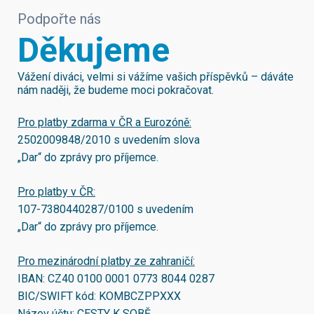
Podpořte nás
Děkujeme
Vážení diváci, velmi si vážíme vašich příspěvků – dáváte
nám naději, že budeme moci pokračovat.
Pro platby zdarma v ČR a Eurozóně:
2502009848/2010
s uvedením slova
„Dar“ do zprávy pro příjemce.
Pro platby v ČR:
107-7380440287/0100
s uvedením
„Dar“ do zprávy pro příjemce.
Pro mezinárodní platby ze zahraničí:
IBAN:
CZ40 0100 0001 0773 8044 0287
BIC/SWIFT kód:
KOMBCZPPXXX
Název účtu: CESTY K SOBĚ