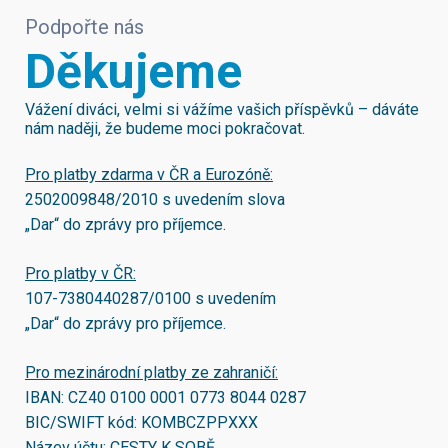
Podpořte nás
Děkujeme
Vážení diváci, velmi si vážíme vašich příspěvků – dáváte
nám naději, že budeme moci pokračovat.
Pro platby zdarma v ČR a Eurozóně:
2502009848/2010
s uvedením slova
„Dar“ do zprávy pro příjemce.
Pro platby v ČR:
107-7380440287/0100
s uvedením
„Dar“ do zprávy pro příjemce.
Pro mezinárodní platby ze zahraničí:
IBAN:
CZ40 0100 0001 0773 8044 0287
BIC/SWIFT kód:
KOMBCZPPXXX
Název účtu: CESTY K SOBĚ