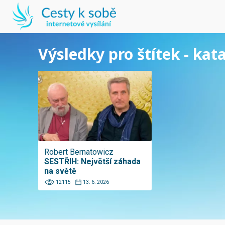
Výsledky pro štítek - kat
Robert Bernatowicz
SESTŘIH: Největší záhada
na světě
12115
13. 6. 2026