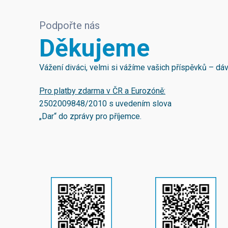
Podpořte nás
Děkujeme
Vážení diváci, velmi si vážíme vašich příspěvků – d
Pro platby zdarma v ČR a Eurozóně:
2502009848/2010
s uvedením slova
„Dar“ do zprávy pro příjemce.