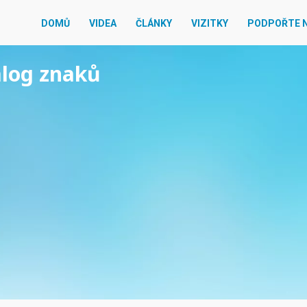
DOMŮ
VIDEA
ČLÁNKY
VIZITKY
PODPOŘTE 
alog znaků