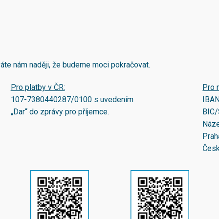
áváte nám naději, že budeme moci pokračovat.
Pro platby v ČR:
Pro 
107-7380440287/0100
s uvedením
IBA
„Dar“ do zprávy pro příjemce.
BIC/
Náze
Prah
Česk