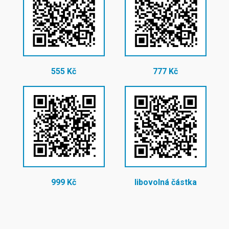
555 Kč
777 Kč
999 Kč
libovolná částka