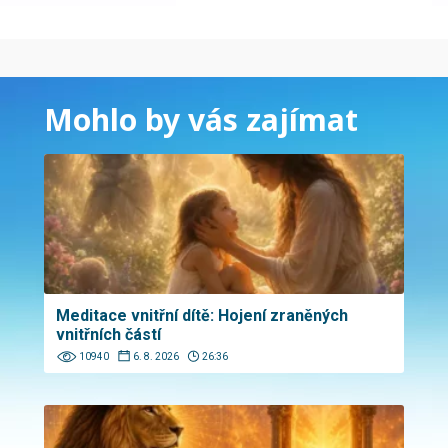
Mohlo by vás zajímat
Meditace vnitřní dítě: Hojení zraněných
vnitřních částí
10940
6. 8. 2026
26:36