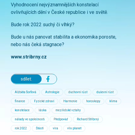
Vyhodnocení nejvýznamnějších konstelací
ovlivňujících dění v České republice i ve světě.
Bude rok 2022 suchý či vlhký?
Bude u nás panovat stabilita a ekonomika poroste,
nebo nás čeká stagnace?
www.stribrny.cz
sdílet:
Alžběta Šorfová
Astrologie
duchovní růst
duševní růst
finance
Fyzické zdraví
Harmonie
horoskopy
klima
konstelace
láska
mezilidské vztahy
nálady ve společnosti
Předpověď
Richard Stříbrný
rok 2022
Štěstí
víra
vliv planet