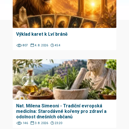
Výklad karet k Lví bráně
807
4. 8. 2026
45:4
Nat. Milena Simeoni - Tradiční evropská
medicína: Starodávné kořeny pro zdraví a
odolnost dnešních občanů
146
3. 8. 2026
23:20