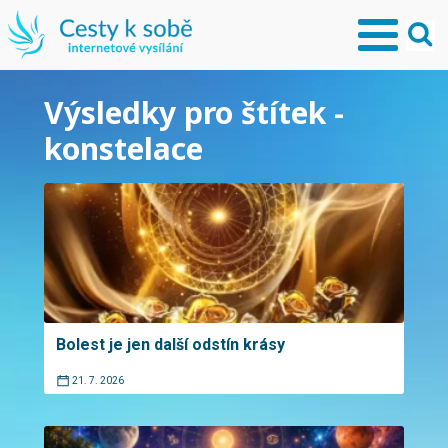
Výsledky pro štítek -
konstelace
Bolest je jen další odstín krásy
21. 7. 2026