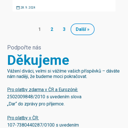
28. 9. 2024
1
2
3
Další »
Podpořte nás
Děkujeme
Vážení diváci, velmi si vážíme vašich příspěvků – dáváte
nám naději, že budeme moci pokračovat.
Pro platby zdarma v ČR a Eurozóně:
2502009848/2010
s uvedením slova
„Dar“ do zprávy pro příjemce.
Pro platby v ČR:
107-7380440287/0100
s uvedením