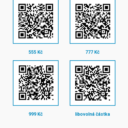
555 Kč
777 Kč
999 Kč
libovolná částka