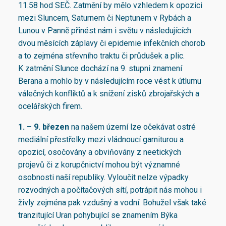
11.58 hod SEČ. Zatmění by mělo vzhledem k opozici
mezi Sluncem, Saturnem či Neptunem v Rybách a
Lunou v Panně přinést nám i světu v následujících
dvou měsících záplavy či epidemie infekčních chorob
a to zejména střevního traktu či průdušek a plic.
K zatmění Slunce dochází na 9. stupni znamení
Berana a mohlo by v následujícím roce vést k útlumu
válečných konfliktů a k snížení zisků zbrojařských a
ocelářských firem.
1. – 9. březen
na našem území lze očekávat ostré
mediální přestřelky mezi vládnoucí garniturou a
opozicí, osočovány a obviňovány z neetických
projevů či z korupčnictví mohou být významné
osobnosti naší republiky. Vyloučit nelze výpadky
rozvodných a počítačových sítí, potrápit nás mohou i
živly zejména pak vzdušný a vodní. Bohužel však také
tranzitující Uran pohybující se znamením Býka