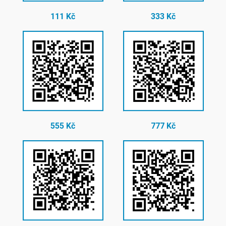
111 Kč
333 Kč
555 Kč
777 Kč