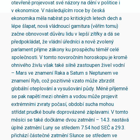
otevřeně projevovat své názory na dění v politice i
v ekonomice. V následujícím roce by česká
ekonomika měla nabírat po kritických letech dech a
lépe šlapat, nová vládnoucí garnitura (věřím tomu)
začne obnovovat důvěru lidu v lepší zítřky a dá se
předpokládat, že vládní úředníci a nově zvolený
parlament přijme zákony ku prospěchu téměř celé
společnosti. V tomto novoročním horoskopu je kromě
ohnivého živlu však také silně zastoupen živel vodní
– Mars ve znamení Raka a Saturn s Neptunem ve
znamení Ryb, což pozitivně vzato může zbrzdit
globální oteplování a vysušování půdy. Méně příjemně
se pak napětí mezi ohněm a vodou může projevit
extrémními zvraty počasí, období sucha mohou
střídat prudké bouře doprovázené záplavami. V tomto
měsíci se také dočkáme dvou zatmění – 14.3. nastává
úplné zatmění Luny se středem 7.54 hod SEČ a 29.3.
přichází částečné zatmění Slunce se středem ve