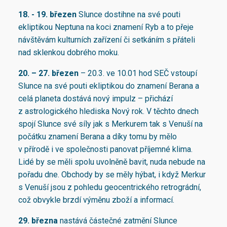
18. - 19. březen
Slunce dostihne na své pouti
ekliptikou Neptuna na koci znamení Ryb a to přeje
návštěvám kulturních zařízení či setkáním s přáteli
nad sklenkou dobrého moku.
20. – 27. březen
– 20.3. ve 10.01 hod SEČ vstoupí
Slunce na své pouti ekliptikou do znamení Berana a
celá planeta dostává nový impulz – přichází
z astrologického hlediska Nový rok. V těchto dnech
spojí Slunce své síly jak s Merkurem tak s Venuší na
počátku znamení Berana a díky tomu by mělo
v přírodě i ve společnosti panovat příjemné klima.
Lidé by se měli spolu uvolněně bavit, nuda nebude na
pořadu dne. Obchody by se měly hýbat, i když Merkur
s Venuší jsou z pohledu geocentrického retrográdní,
což obvykle brzdí výměnu zboží a informací.
29. března
nastává částečné zatmění Slunce