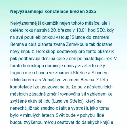
Nejvýznamnější konstelace březen 2025
Nejvýznamnější okamžik nejen tohoto měsíce, ale i
celého roku nastává 20. března v 10.01 hod SEČ, kdy
na své pouti ekliptikou vstoupí Slunce do znamení
Berana a celá planeta zvaná Zeměkoule tak dostane
nový impulz. Horoskop sestavený pro tento okamžik
pak podbarvuje dění na celé Zemi po následující rok. V
tomto horoskopu dominuje ohnivý živel a to díky
trigonu mezi Lunou ve znamení Střelce a Sluncem
s Merkurem a s Venuší ve znamení Berana. Z této
konstelace lze usuzovat na to, že se v následujících
měsících zásadně změní rovnováha sil vzhledem ke
zvýšené aktivitě lidu (Luna ve Střelci), který se
nenechá již tak snadno ošálit a vystrašit, jako tomu
bylo v minulých letech. Svět bude v pohybu, lidé
budou zvýšenou měrou cestovat do dalekých krajů a