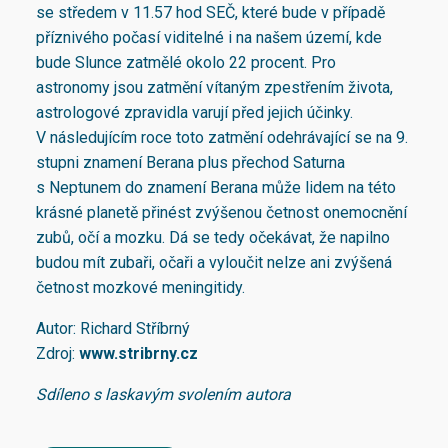
se středem v 11.57 hod SEČ, které bude v případě
příznivého počasí viditelné i na našem území, kde
bude Slunce zatmělé okolo 22 procent. Pro
astronomy jsou zatmění vítaným zpestřením života,
astrologové zpravidla varují před jejich účinky.
V následujícím roce toto zatmění odehrávající se na 9.
stupni znamení Berana plus přechod Saturna
s Neptunem do znamení Berana může lidem na této
krásné planetě přinést zvýšenou četnost onemocnění
zubů, očí a mozku. Dá se tedy očekávat, že napilno
budou mít zubaři, očaři a vyloučit nelze ani zvýšená
četnost mozkové meningitidy.
Autor: Richard Stříbrný
Zdroj:
www.stribrny.cz
Sdíleno s laskavým svolením autora