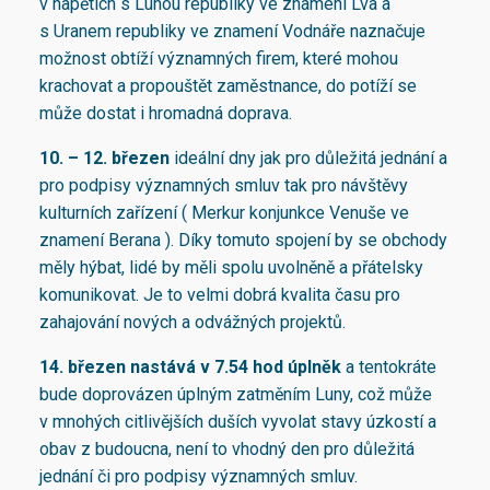
v napětích s Lunou republiky ve znamení Lva a
s Uranem republiky ve znamení Vodnáře naznačuje
možnost obtíží významných firem, které mohou
krachovat a propouštět zaměstnance, do potíží se
může dostat i hromadná doprava.
10. – 12. březen
ideální dny jak pro důležitá jednání a
pro podpisy významných smluv tak pro návštěvy
kulturních zařízení ( Merkur konjunkce Venuše ve
znamení Berana ). Díky tomuto spojení by se obchody
měly hýbat, lidé by měli spolu uvolněně a přátelsky
komunikovat. Je to velmi dobrá kvalita času pro
zahajování nových a odvážných projektů.
14. březen nastává v 7.54 hod úplněk
a tentokráte
bude doprovázen úplným zatměním Luny, což může
v mnohých citlivějších duších vyvolat stavy úzkostí a
obav z budoucna, není to vhodný den pro důležitá
jednání či pro podpisy významných smluv.