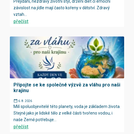
Přejídání, nezdravý životní styl, držení diet či emoční
závislost na jídle mají často kořeny v dětství. Zdravý
vztah...
přečíst
Připojte se ke společné výzvě za vláhu pro naši
krajinu
6. 8. 2026
Milí spoluobjevitelé této planety, voda je základem života.
Stejně jako je lidské tělo z velké části tvořeno vodou, i
naše Země potřebuje...
přečíst