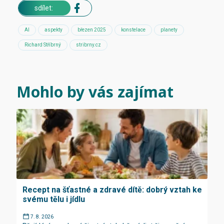
sdílet:
AI
aspekty
březen 2025
konstelace
planety
Richard Stříbrný
stribrny.cz
Mohlo by vás zajímat
Recept na šťastné a zdravé dítě: dobrý vztah ke
svému tělu i jídlu
7. 8. 2026