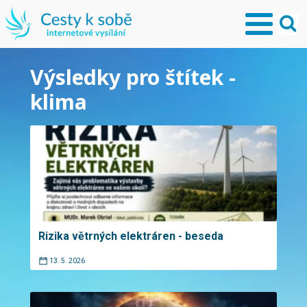
Výsledky pro štítek -
klima
Rizika větrných elektráren - beseda
13. 5. 2026