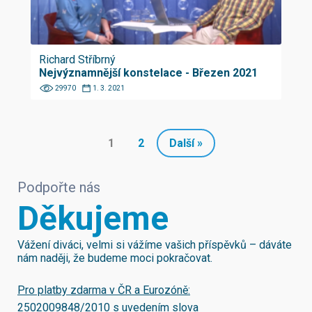
Richard Stříbrný
Nejvýznamnější konstelace - Březen 2021
29970
1. 3. 2021
1
2
Další »
Podpořte nás
Děkujeme
Vážení diváci, velmi si vážíme vašich příspěvků – dáváte
nám naději, že budeme moci pokračovat.
Pro platby zdarma v ČR a Eurozóně:
2502009848/2010
s uvedením slova