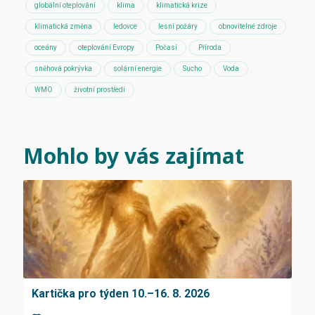
globální oteplování
klima
klimatická krize
klimatická změna
ledovce
lesní požáry
obnovitelné zdroje
oceány
oteplování Evropy
Počasí
Příroda
sněhová pokrývka
solární energie
Sucho
Voda
WMO
životní prostředí
Mohlo by vás zajímat
Kartička pro týden 10.–16. 8. 2026