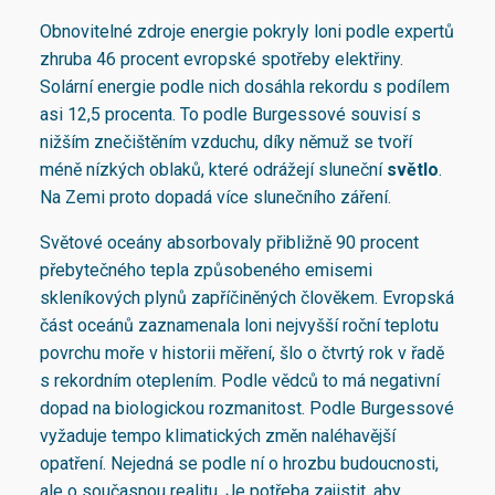
Obnovitelné zdroje energie pokryly loni podle expertů
zhruba 46 procent evropské spotřeby elektřiny.
Solární energie podle nich dosáhla rekordu s podílem
asi 12,5 procenta. To podle Burgessové souvisí s
nižším znečištěním vzduchu, díky němuž se tvoří
méně nízkých oblaků, které odrážejí sluneční
světlo
.
Na Zemi proto dopadá více slunečního záření.
Světové oceány absorbovaly přibližně 90 procent
přebytečného tepla způsobeného emisemi
skleníkových plynů zapříčiněných člověkem. Evropská
část oceánů zaznamenala loni nejvyšší roční teplotu
povrchu moře v historii měření, šlo o čtvrtý rok v řadě
s rekordním oteplením. Podle vědců to má negativní
dopad na biologickou rozmanitost. Podle Burgessové
vyžaduje tempo klimatických změn naléhavější
opatření. Nejedná se podle ní o hrozbu budoucnosti,
ale o současnou realitu. Je potřeba zajistit, aby