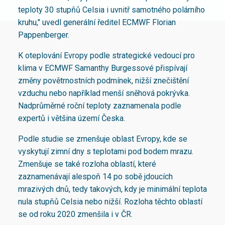
teploty 30 stupňů Celsia i uvnitř samotného polárního
kruhu," uvedl generální ředitel ECMWF Florian
Pappenberger.
K oteplování Evropy podle strategické vedoucí pro
klima v ECMWF Samanthy Burgessové přispívají
změny povětrnostních podmínek, nižší znečištění
vzduchu nebo například menší sněhová pokrývka.
Nadprůměrné roční teploty zaznamenala podle
expertů i většina území Česka.
Podle studie se zmenšuje oblast Evropy, kde se
vyskytují zimní dny s teplotami pod bodem mrazu.
Zmenšuje se také rozloha oblastí, které
zaznamenávají alespoň 14 po sobě jdoucích
mrazivých dnů, tedy takových, kdy je minimální teplota
nula stupňů Celsia nebo nižší. Rozloha těchto oblastí
se od roku 2020 zmenšila i v ČR.