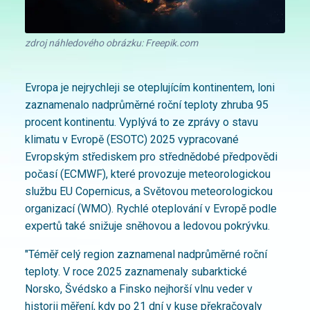
zdroj náhledového obrázku: Freepik.com
Evropa je nejrychleji se oteplujícím kontinentem, loni
zaznamenalo nadprůměrné roční teploty zhruba 95
procent kontinentu. Vyplývá to ze zprávy o stavu
klimatu v Evropě (ESOTC) 2025 vypracované
Evropským střediskem pro střednědobé předpovědi
počasí (ECMWF), které provozuje meteorologickou
službu EU Copernicus, a Světovou meteorologickou
organizací (WMO). Rychlé oteplování v Evropě podle
expertů také snižuje sněhovou a ledovou pokrývku.
"Téměř celý region zaznamenal nadprůměrné roční
teploty. V roce 2025 zaznamenaly subarktické
Norsko, Švédsko a Finsko nejhorší vlnu veder v
historii měření, kdy po 21 dní v kuse překračovaly