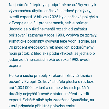
Nadprůměrné teploty a podprůměrné srážky vedly k
významnému úbytku sněhové a ledové pokrývky,
uvedli experti. V březnu 2025 byla sněhová pokrývka
v Evropě asi o 31 procent menší, než je průměr.
Jednalo se o třetí nejmenší rozsah od začátku
pořizování záznamů v roce 1983, vyplývá ze zprávy.
Klimatické podmínky ovlivňují také vodní zdroje, asi
70 procent evropských řek mělo loni podprůměrný
roční průtok. Z hlediska půdní vlhkosti se jednalo o
jeden ze tří nejsušších roků od roku 1992, uvedli
experti.
Horko a sucho přispěly k rekordní aktivitě lesních
požárů v Evropě. Celkově shořela plocha o rozloze
asi 1,034.000 hektarů a emise z lesních požárů
dosáhly nejvyšší úrovně v historii měření, uvedli
experti. Zvláště silně bylo zasaženo Španělsko, na
které připadala přibližně polovina emisí.