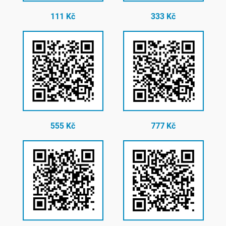
111 Kč
333 Kč
555 Kč
777 Kč