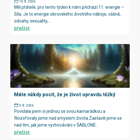
10. 8. 2026
Milí přátelé, pro tento týden k nám přichází 11. energie –
Síla. Je to energie obrovského životního náboje, vášně,
odvahy, sexuality,...
přečíst
Máte někdy pocit, že je život opravdu těžký
9. 8. 2026
Povídala jsem si jednou se svou kamarádkou a
filozofovaly jsme nad smyslem života.Zastavili jsme se
nad tím, jak jsme vychováváni v ŠABLONĚ...
přečíst