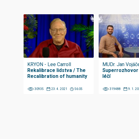
KRYON - Lee Carroll
MUDr. Jan Vojá
Rekalibrace lidstva / The
Superrozhovor
Recalibration of humanity
léčí
30935
23. 4. 2021
56:05
319488
9. 1. 2