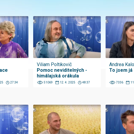
Viliam Poltikovič
Andrea Kal
mace
Pomoc neviditelných -
To jsem já
himálajská orákula
025
27:34
51069
12. 4. 2025
48:37
7336
11