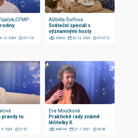
Vojáček,CFMP
Alžběta Šorfová
 rodiny
Sváteční speciál s
významnými hosty
6. 12. 2024
01:1:16
30356
24. 12. 2024
01:57:12
arová
Eva Moučková
a pravdy to
Praktické rady známé
léčitelky II.
. 9. 2024
51:37
468740
21. 7. 2021
59:09