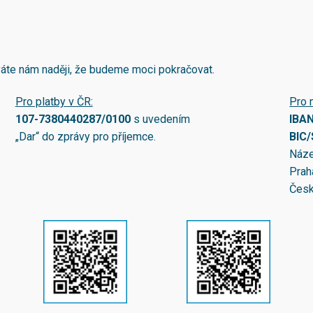
áváte nám naději, že budeme moci pokračovat.
Pro platby v ČR:
Pro 
107-7380440287/0100
s uvedením
IBA
„Dar“ do zprávy pro příjemce.
BIC
Náze
Prah
Česk