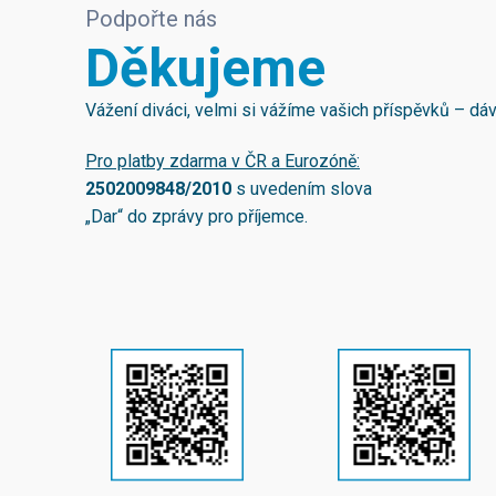
Podpořte nás
Děkujeme
Vážení diváci, velmi si vážíme vašich příspěvků – d
Pro platby zdarma v ČR a Eurozóně:
2502009848/2010
s uvedením slova
„Dar“ do zprávy pro příjemce.