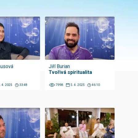
ousová
Jiří Burian
Tvořivá spiritualita
. 4. 2025
33:48
7998
5. 4. 2025
46:10