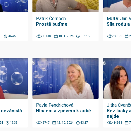
Patrik Černoch
MUDr. Jan 
Prostě buďme
Síla rodu a
5
36:45
10004
18. 1. 2025
01:6:12
26192
2
Pavla Fendrichová
Jitka Čvanč
 nezávislá
Hlasem a zpěvem k sobě
Bez lásky 
nejde
024
19:35
5747
12. 10. 2024
43:17
14933
7