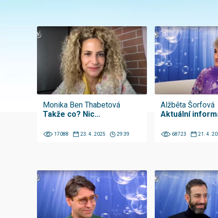
Monika Ben Thabetová
Alžběta Šorfová
Takže co? Nic...
Aktuální infor
17088
23. 4. 2025
29:39
68723
21. 4. 2