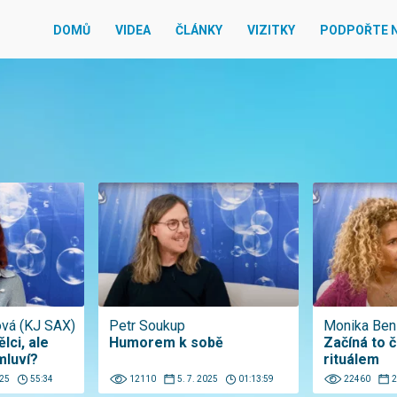
DOMŮ
VIDEA
ČLÁNKY
VIZITKY
PODPOŘTE 
ová (KJ SAX)
Petr Soukup
Monika Ben
lci, ale
Humorem k sobě
Začíná to č
mluví?
rituálem
025
55:34
12110
5. 7. 2025
01:13:59
22460
2