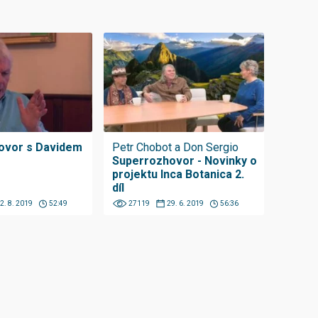
ovor s Davidem
Petr Chobot a Don Sergio
Superrozhovor - Novinky o
projektu Inca Botanica 2.
díl
2. 8. 2019
52:49
27119
29. 6. 2019
56:36