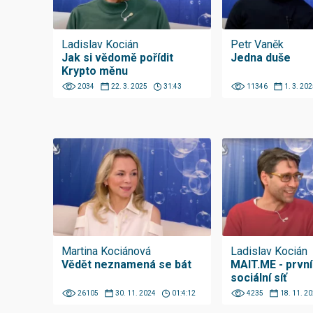
Ladislav Kocián
Petr Vaněk
Jak si vědomě pořídit
Jedna duše
Krypto měnu
2034
22. 3. 2025
31:43
11346
1. 3. 202
Martina Kociánová
Ladislav Kocián
Vědět neznamená se bát
MAIT.ME - první
sociální síť
26105
30. 11. 2024
01:4:12
4235
18. 11. 2