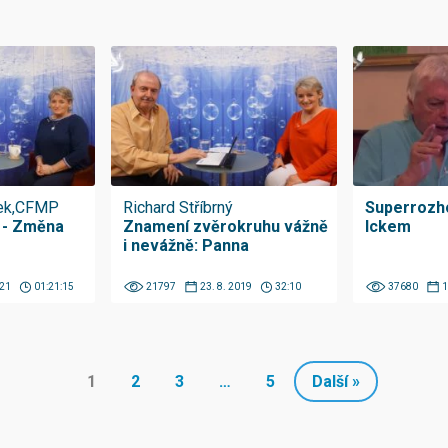
ček,CFMP
Richard Stříbrný
Superrozh
 - Změna
Znamení zvěrokruhu vážně
Ickem
i nevážně: Panna
021
01:21:15
21797
23. 8. 2019
32:10
37680
1
1
2
3
…
5
Další »