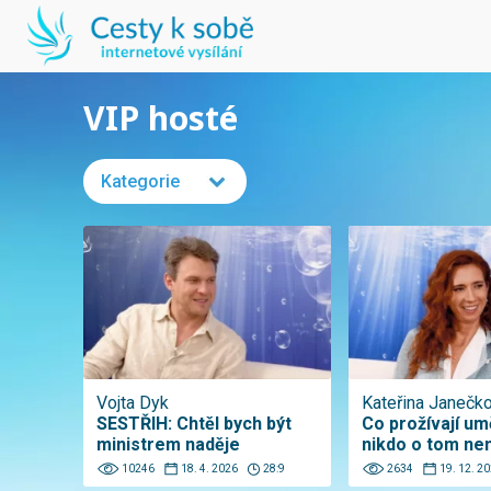
VIP hosté
Kategorie
Vojta Dyk
Kateřina Janečk
SESTŘIH: Chtěl bych být
Co prožívají umě
ministrem naděje
nikdo o tom ne
10246
18. 4. 2026
28:9
2634
19. 12. 2