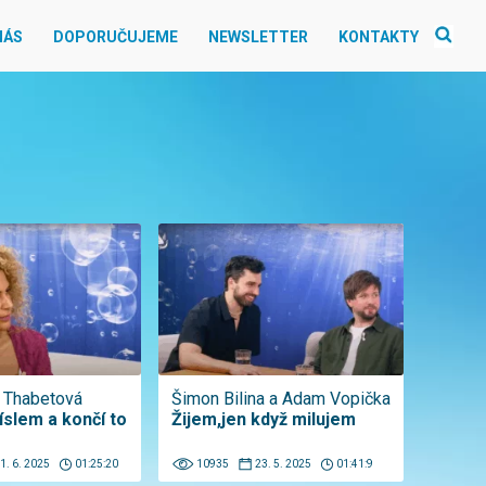
NÁS
DOPORUČUJEME
NEWSLETTER
KONTAKTY
 Thabetová
Šimon Bilina a Adam Vopička
íslem a končí to
Žijem,jen když milujem
1. 6. 2025
01:25:20
10935
23. 5. 2025
01:41:9