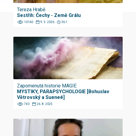
Tereza Hrabě
Sestřih: Čechy - Země Grálu
10160
9. 5. 2026
36:1
Zapomenutá historie MAGIE
MYSTIKY, PARAPSYCHOLOGIE [Bohuslav
Větrovský a Sueneé]
740
26. 8. 2025