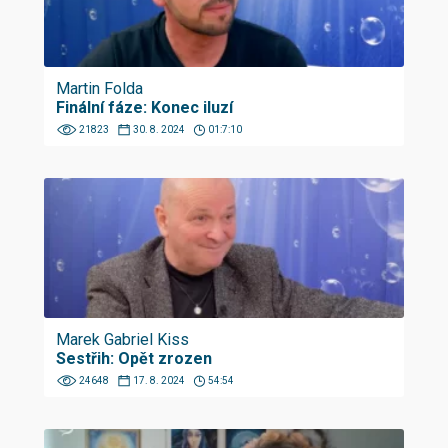
Martin Folda
Finální fáze: Konec iluzí
21823
30. 8. 2024
01:7:10
Marek Gabriel Kiss
Sestřih: Opět zrozen
24648
17. 8. 2024
54:54