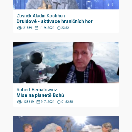
Zbyněk Aladin Kostrhun
Druidové - aktivace hraničních hor
21589
11. 9. 2021
23:52
Robert Bernatowicz
Mise na planetě Bohů
133619
9. 7. 2021
01:52:58