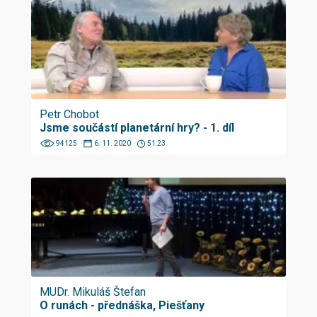
Petr Chobot
Jsme součástí planetární hry? - 1. díl
94125
6. 11. 2020
51:23
MUDr. Mikuláš Štefan
O runách - přednáška, Piešťany