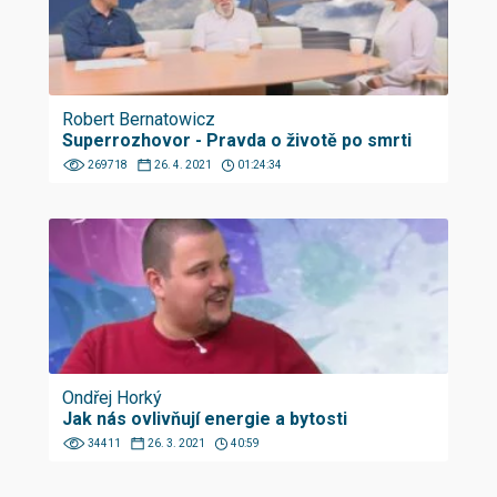
Robert Bernatowicz
Superrozhovor - Pravda o životě po smrti
269718
26. 4. 2021
01:24:34
Ondřej Horký
Jak nás ovlivňují energie a bytosti
34411
26. 3. 2021
40:59