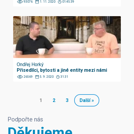
93076
1. 11. 2020
01:45:39
Ondřej Horký
Přisedlíci, bytosti a jiné entity mezi námi
26569
5. 9. 2020
31:31
1
2
3
Další »
Podpořte nás
Děkujeme