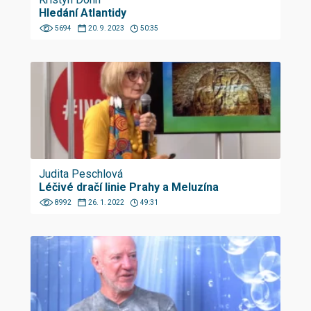
Hledání Atlantidy
5694
20. 9. 2023
50:35
Judita Peschlová
Léčivé dračí linie Prahy a Meluzína
8992
26. 1. 2022
49:31