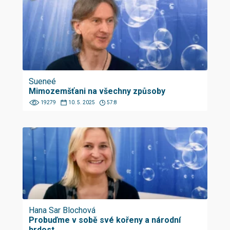
Sueneé
Mimozemšťani na všechny způsoby
19279
10. 5. 2025
57:8
Hana Sar Blochová
Probuďme v sobě své kořeny a národní
hrdost