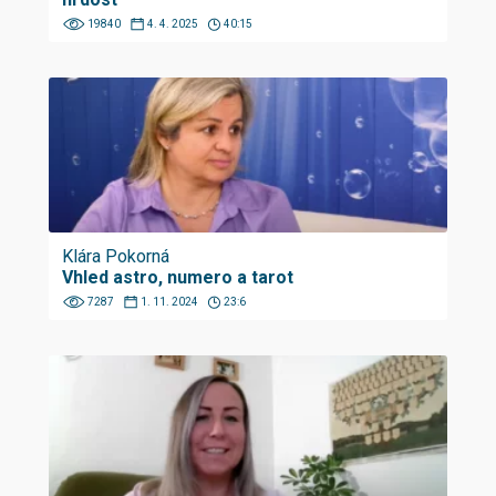
19840
4. 4. 2025
40:15
Klára Pokorná
Vhled astro, numero a tarot
7287
1. 11. 2024
23:6