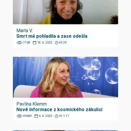
Marta V.
Smrt mě pohladila a zase odešla
7768
18. 6. 2025
45:29
Pavlína Klemm
Nové informace z kosmického zákulisí
49689
6. 6. 2025
01:1:11