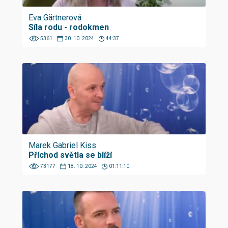
Eva Gärtnerová
Síla rodu - rodokmen
5361
30. 10. 2024
44:37
Marek Gabriel Kiss
Příchod světla se blíží
73177
18. 10. 2024
01:11:10