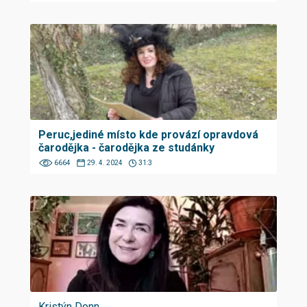
Peruc,jediné místo kde provází opravdová
čarodějka - čarodějka ze studánky
6664
29. 4. 2024
31:3
Kristýn Donn