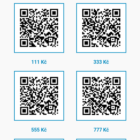
111 Kč
333 Kč
555 Kč
777 Kč