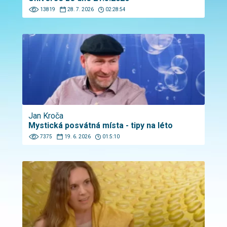
13819
28. 7. 2026
02:28:54
Jan Kroča
Mystická posvátná místa - tipy na léto
7375
19. 6. 2026
01:5:10