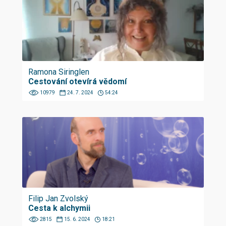
Ramona Siringlen
Cestování otevírá vědomí
10979
24. 7. 2024
54:24
Filip Jan Zvolský
Cesta k alchymii
2815
15. 6. 2024
18:21