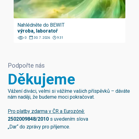
Nahlédněte do BEWIT
výroba, laboratoř
0
30. 7. 2026
9:31
Podpořte nás
Děkujeme
Vážení diváci, velmi si vážíme vašich příspěvků – dáváte
nám naději, že budeme moci pokračovat.
Pro platby zdarma v ČR a Eurozóně:
2502009848/2010
s uvedením slova
„Dar“ do zprávy pro příjemce.