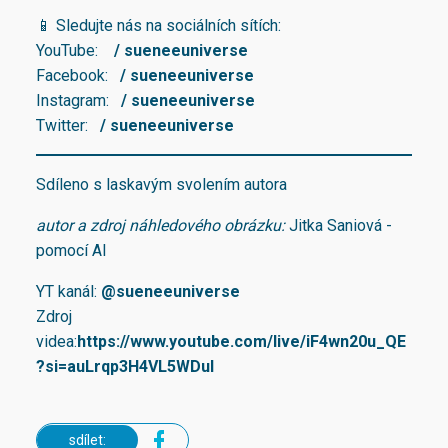
📱 Sledujte nás na sociálních sítích:
YouTube:
/ sueneeuniverse
Facebook:
/ sueneeuniverse
Instagram:
/ sueneeuniverse
Twitter:
/ sueneeuniverse
Sdíleno s laskavým svolením autora
autor a zdroj náhledového obrázku:
Jitka Saniová -
pomocí AI
YT kanál:
@sueneeuniverse
Zdroj
videa:
https://www.youtube.com/live/iF4wn20u_QE
?si=auLrqp3H4VL5WDuI
sdílet: