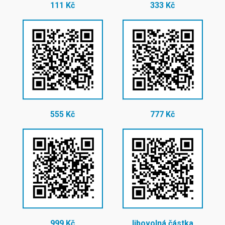
111 Kč
333 Kč
555 Kč
777 Kč
999 Kč
libovolná částka