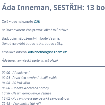
Áda Inneman, SESTŘIH: 13 bod
Celé video naleznete
ZDE
💙 Rozhovorem Vás provází Alžběta Šorfová
Budoucím náboženstvím bude Vesmír.
Dokud na světě budou jatka, budou války.
emailové adresa:
adainneman@seznam.cz
Áda Inneman - český ezoterik, astrofyzik
00:00 - Představení
02:04 - První den stvoření - budiž světlo
04:08 - 30 létá válka
06:00 - Obnova a ochrana přírody
10:38 - Naším domovem je Venuše
13:02 - Potravinová a energetická samostatnost
21:48 - V co dnešní lidé věří