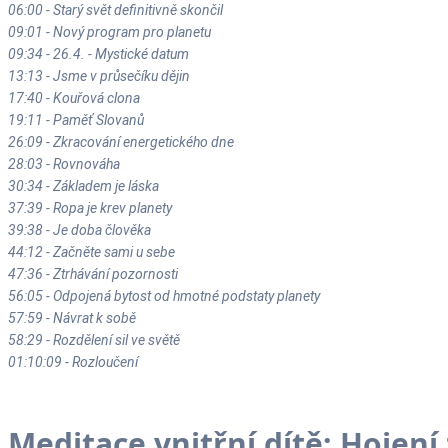
06:00 - Starý svět definitivně skončil
09:01 - Nový program pro planetu
09:34 - 26.4. - Mystické datum
13:13 - Jsme v průsečíku dějin
17:40 - Kouřová clona
19:11 - Paměť Slovanů
26:09 - Zkracování energetického dne
28:03 - Rovnováha
30:34 - Základem je láska
37:39 - Ropa je krev planety
39:38 - Je doba člověka
44:12 - Začněte sami u sebe
47:36 - Ztrhávání pozornosti
56:05 - Odpojená bytost od hmotné podstaty planety
57:59 - Návrat k sobě
58:29 - Rozdělení sil ve světě
01:10:09 - Rozloučení
Meditace vnitřní dítě: Hojení