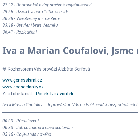
22:32 - Dobrovolné a doporučené vegetariánství
29:56 - Uživili bychom 100x více lidí
30:28 - Všeobecný mír na Zemi
33:18 - Otevření bran Vesmíru
36:41 - Rozloučení
Iva a Marian Coufalovi, Jsme 
💙 Rozhovorem Vás provází Alžběta Šorfová
www.genessismi.cz
www.esencelasky.cz
YouTube kanál -
Poselství stvořitele
Iva a Marian Coufalovi - doprovázíme Vás na Vaší cestě k bezpodmínečné l
00:00 - Představení
00:33 - Jak se máme a naše cestování
05:16 - Co je u nás nového