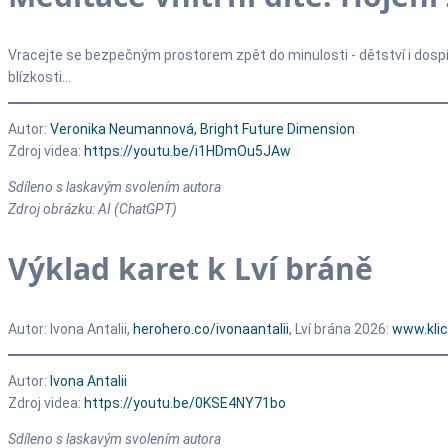
Vracejte se bezpečným prostorem zpět do minulosti - dětství i dospív
blízkosti...
Autor:
Veronika Neumannová, Bright Future Dimension
Zdroj videa:
https://youtu.be/i1HDmOu5JAw
Sdíleno s laskavým svolením autora
Zdroj obrázku: AI (ChatGPT)
Výklad karet k Lví bráně
Autor: Ivona Antalii,
herohero.co/ivonaantalii
, Lví brána 2026:
www.klic
Autor:
Ivona Antalii
Zdroj videa:
https://youtu.be/0KSE4NY71bo
Sdíleno s laskavým svolením autora