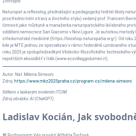
Životopis
Naturopat a reflexolog, přednášející a pedagogický ředitel školy natu
prostřednictvím stravy a životního stylu) vedený prof. Francem Berr
činnosti jako tvůrkyně a manažerka naturopatického léčebného protok
oddělení nemocnice San Giacomo v Novi Ligure. Je autorkou metody Hol
středomořské medicíně (https://bioshop.naturopatia.org/). Od roku 
kde je MTE jednou ze specializací v rámci federálně uznávaného stud
roku 2025 je spolupředsedkyní Vědecko-filozofického technického výb
největších ekosídlišť v Itálii (www.ecovillaggiolumen.it).
Autor: Nat. Milena Simeoni
Zdroj:
https://www.mkz2025praha.cz/program-cs/milena-simeoni
Sdíleno s laskavým svolením ITCIM
Zdroj obrázku: AI (ChatGPT)
Ladislav Kocián, Jak svobodn
💙 Rozhovorem Vás provází Alžběta Šorfová