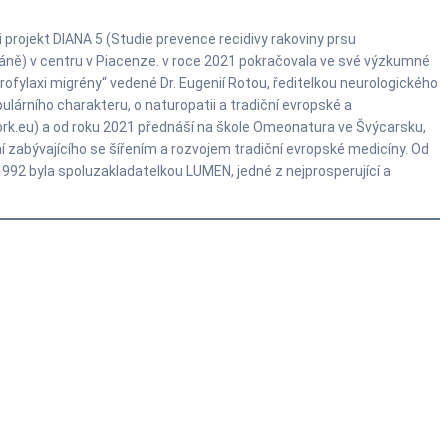
i projekt DIANA 5 (Studie prevence recidivy rakoviny prsu
láně) v centru v Piacenze. v roce 2021 pokračovala ve své výzkumné
fylaxi migrény“ vedené Dr. Eugenií Rotou, ředitelkou neurologického
ulárního charakteru, o naturopatii a tradiční evropské a
ork.eu) a od roku 2021 přednáší na škole Omeonatura ve Švýcarsku,
í zabývajícího se šířením a rozvojem tradiční evropské medicíny. Od
992 byla spoluzakladatelkou LUMEN, jedné z nejprosperující a