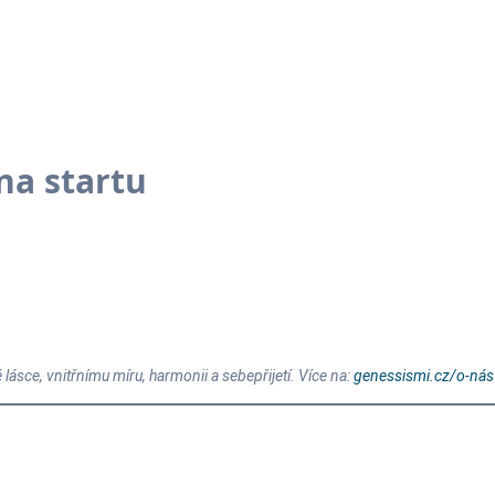
na startu
ásce, vnitřnímu míru, harmonii a sebepřijetí.
Více na:
genessismi.cz/o-nás