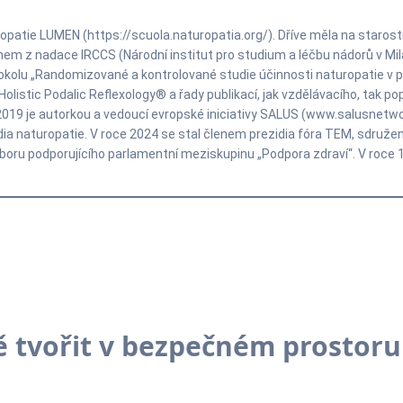
ropatie LUMEN (https://scuola.naturopatia.org/). Dříve měla na starost
inem z nadace IRCCS (Národní institut pro studium a léčbu nádorů v Mi
olu „Randomizované a kontrolované studie účinnosti naturopatie v pro
istic Podalic Reflexology® a řady publikací, jak vzdělávacího, tak pop
2019 je autorkou a vedoucí evropské iniciativy SALUS (www.salusnetw
ia naturopatie. V roce 2024 se stal členem prezidia fóra TEM, sdružen
oru podporujícího parlamentní meziskupinu „Podpora zdraví“. V roce 1
ě tvořit v bezpečném prostoru