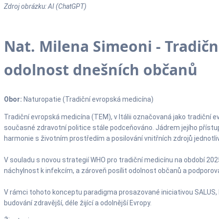
Zdroj obrázku: AI (ChatGPT)
Nat. Milena Simeoni - Tradič
odolnost dnešních občanů
Obor:
Naturopatie (Tradiční evropská medicína)
Tradiční evropská medicína (TEM), v Itálii označovaná jako tradiční
současné zdravotní politice stále podceňováno. Jádrem jejího přístu
harmonie s životním prostředím a posilování vnitřních zdrojů jednotli
V souladu s novou strategií WHO pro tradiční medicínu na období 
náchylnost k infekcím, a zároveň posílit odolnost občanů a podporov
V rámci tohoto konceptu paradigma prosazované iniciativou SALUS, kte
budování zdravější, déle žijící a odolnější Evropy.