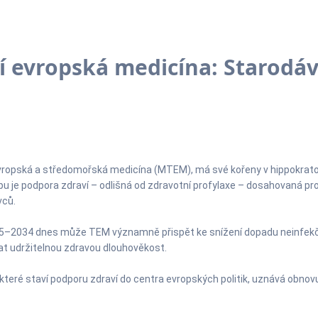
ní evropská medicína: Starodá
 evropská a středomořská medicína (MTEM), má své kořeny v hippokratov
pu je podpora zdraví – odlišná od zdravotní profylaxe – dosahovaná pro
vců.
2025–2034 dnes může TEM významně přispět ke snížení dopadu neinfekč
at udržitelnou zdravou dlouhověkost.
ré staví podporu zdraví do centra evropských politik, uznává obnovu a