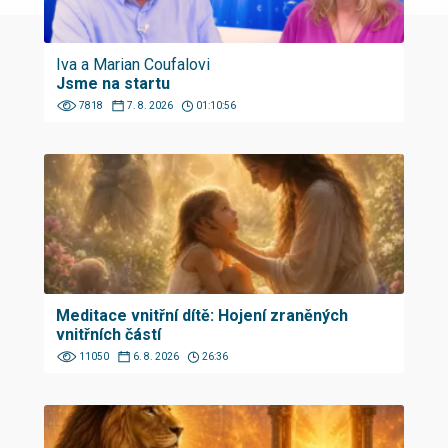
Iva a Marian Coufalovi
Jsme na startu
7818
7. 8. 2026
01:10:56
Meditace vnitřní dítě: Hojení zraněných
vnitřních částí
11050
6. 8. 2026
26:36