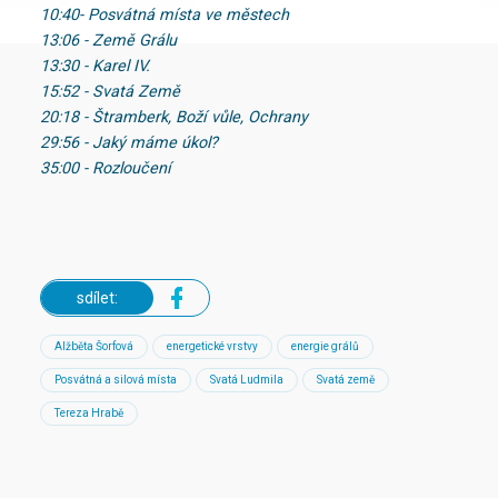
10:40- Posvátná místa ve městech
13:06 - Země Grálu
13:30 - Karel IV.
15:52 - Svatá Země
20:18 - Štramberk, Boží vůle, Ochrany
29:56 - Jaký máme úkol?
35:00 - Rozloučení
sdílet:
Alžběta Šorfová
energetické vrstvy
energie grálů
Posvátná a silová místa
Svatá Ludmila
Svatá země
Tereza Hrabě