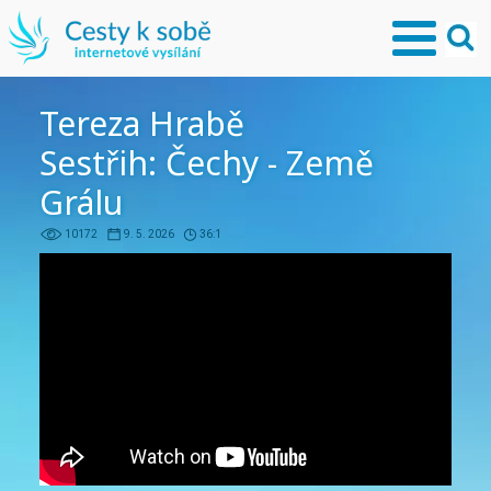
Tereza Hrabě
Sestřih: Čechy - Země
Grálu
10172
9. 5. 2026
36:1