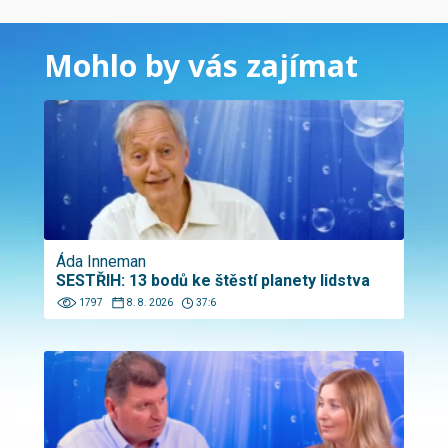
Mohlo by vás zajímat
Áda Inneman
SESTŘIH: 13 bodů ke štěstí planety lidstva
1797
8. 8. 2026
37:6