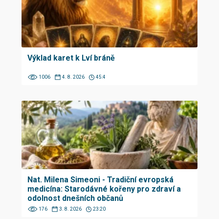
Výklad karet k Lví bráně
1006
4. 8. 2026
45:4
Nat. Milena Simeoni - Tradiční evropská
medicína: Starodávné kořeny pro zdraví a
odolnost dnešních občanů
176
3. 8. 2026
23:20