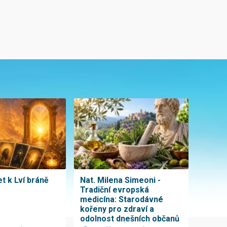
t k Lví bráně
Nat. Milena Simeoni -
Tradiční evropská
medicína: Starodávné
kořeny pro zdraví a
odolnost dnešních občanů