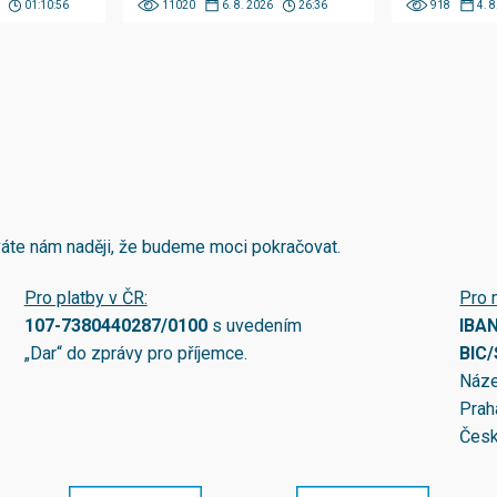
01:10:56
11020
6. 8. 2026
26:36
918
4. 
áváte nám naději, že budeme moci pokračovat.
Pro platby v ČR:
Pro 
107-7380440287/0100
s uvedením
IBA
„Dar“ do zprávy pro příjemce.
BIC
Náze
Prah
Česk