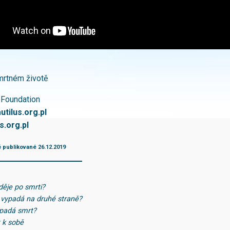
mrtném životě
 Foundation
utilus.org.pl
s.org.pl
ě publikované 26.12.2019
děje po smrti?
o vypadá na druhé straně?
ypadá smrt?
t k sobě