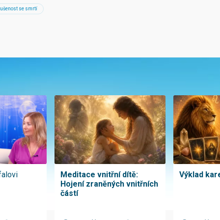
ušenost se smrtí
falovi
Meditace vnitřní dítě:
Výklad kare
Hojení zraněných vnitřních
částí