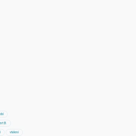
obí
ert B.
í
vtělení