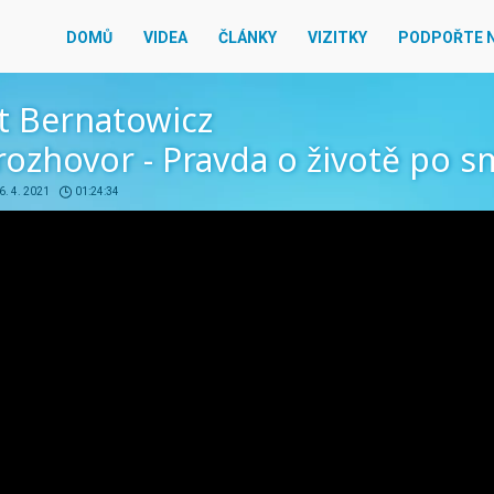
DOMŮ
VIDEA
ČLÁNKY
VIZITKY
PODPOŘTE 
t Bernatowicz
ozhovor - Pravda o životě po s
6. 4. 2021
01:24:34