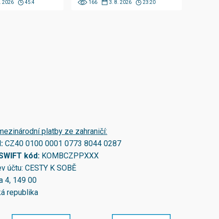
8. 2026
45:4
166
3. 8. 2026
23:20
mezinárodní platby ze zahraničí:
N:
CZ40 0100 0001 0773 8044 0287
/SWIFT kód:
KOMBCZPPXXX
v účtu: CESTY K SOBĚ
a 4, 149 00
á republika