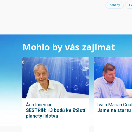
Záhady
zk
Mohlo by vás zajímat
Áda Inneman
Iva a Marian Cou
SESTŘIH: 13 bodů ke štěstí
Jsme na startu
planety lidstva