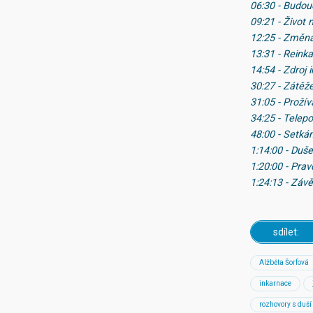
06:30 - Budou
09:21 - Život
12:25 - Změn
13:31 - Reink
14:54 - Zdroj 
30:27 - Zátěž
31:05 - Proží
34:25 - Telep
48:00 - Setk
1:14:00 - Duše
1:20:00 - Pra
1:24:13 - Závě
sdílet:
Alžběta Šorfová
inkarnace
rozhovory s duší