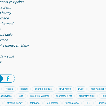
cnost je v plánu
 na Zemi
a karmy
arnace
informací
e
vání duše
ortace
ání s mimozemšťany
vda v sobě
r
Andělé
bytosti
channeling duší
druhý břeh
Duše
hlasy ze záhr
jasnovidec
jodo
kolektivní vědomí
posmrtný život
programy duší
Rob
strach ze smrti
telepatie
teleportace
tunel a svtlo
UFO
umírán