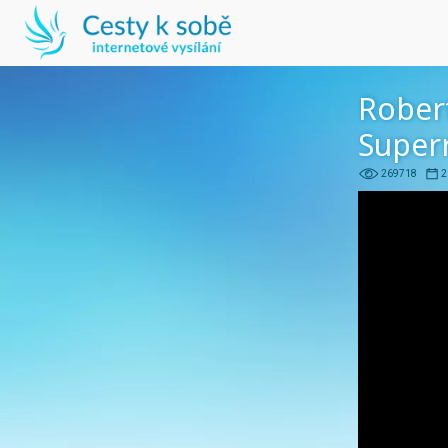
Rober
Superr
269718
2