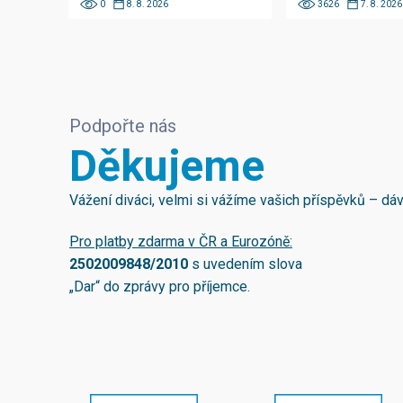
0
8. 8. 2026
3626
7. 8. 2026
Podpořte nás
Děkujeme
Vážení diváci, velmi si vážíme vašich příspěvků – d
Pro platby zdarma v ČR a Eurozóně:
2502009848/2010
s uvedením slova
„Dar“ do zprávy pro příjemce.