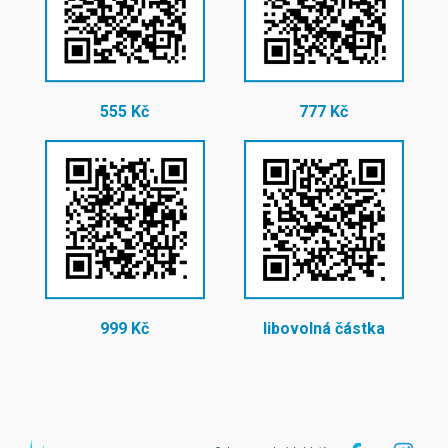
555 Kč
777 Kč
999 Kč
libovolná částka