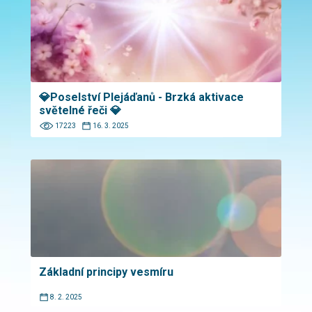
💎Poselství Plejáďanů - Brzká aktivace
světelné řeči 💎
17223
16. 3. 2025
Základní principy vesmíru
8. 2. 2025