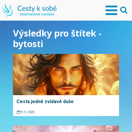
Výsledky pro štítek -
bytosti
Cesta jedné zvídavé duše
9. 5. 2025