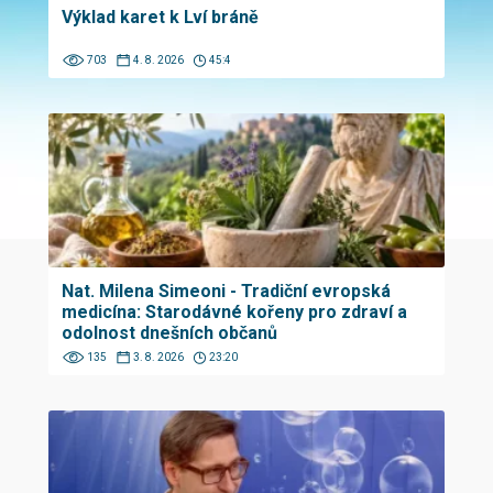
Výklad karet k Lví bráně
703
4. 8. 2026
45:4
Nat. Milena Simeoni - Tradiční evropská
medicína: Starodávné kořeny pro zdraví a
odolnost dnešních občanů
135
3. 8. 2026
23:20