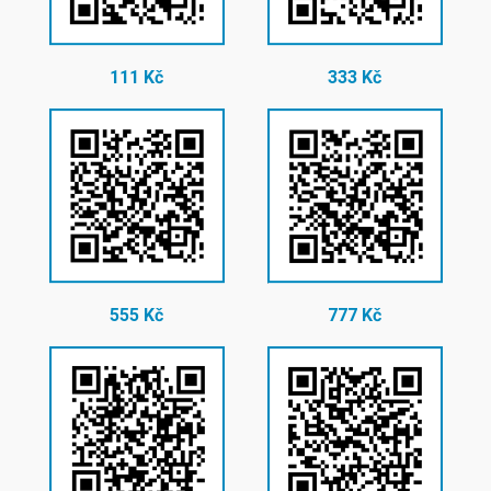
111 Kč
333 Kč
555 Kč
777 Kč