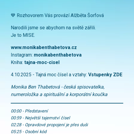
💙 Rozhovorem Vás provází Alžběta Šorfová
Narodili jsme se abychom na světě zářili.
Je to MISE.
www.monikabenthabetova.cz
Instagram:
monikabenthabetova
Kniha:
tajna-moc-c
isel
4.10.2025 - Tajná moc čísel a vztahy:
Vstupenky ZDE
Monika Ben Thabetová - česká spisovatelka,
numeroložka a spirituální a korporátní koučka
00:00 - Představení
00:59 - Největší tajemství čísel
02:28 - Opravdové propojení je přes duši
05:25 - Osobní kód