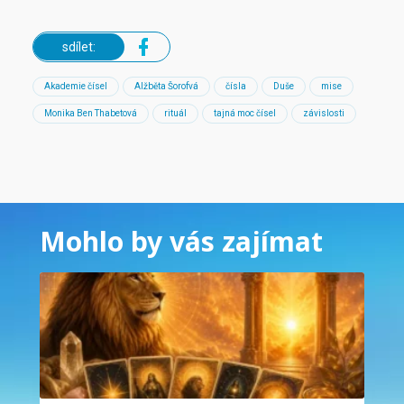
sdílet:
Akademie čísel
Alžběta Šorofvá
čísla
Duše
mise
Monika Ben Thabetová
rituál
tajná moc čísel
závislosti
Mohlo by vás zajímat