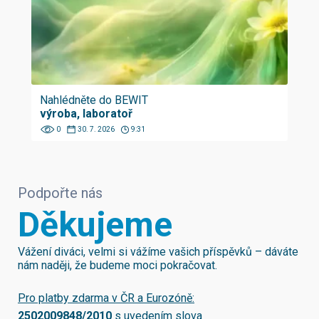
Nahlédněte do BEWIT
výroba, laboratoř
0
30. 7. 2026
9:31
Podpořte nás
Děkujeme
Vážení diváci, velmi si vážíme vašich příspěvků – dáváte
nám naději, že budeme moci pokračovat.
Pro platby zdarma v ČR a Eurozóně:
2502009848/2010
s uvedením slova