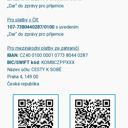
„Dar“ do zprávy pro příjemce.
Pro platby v ČR:
107-7380440287/0100
s uvedením
„Dar“ do zprávy pro příjemce.
Pro mezinárodní platby ze zahraničí:
IBAN:
CZ40 0100 0001 0773 8044 0287
BIC/SWIFT kód:
KOMBCZPPXXX
Název účtu: CESTY K SOBĚ
Praha 4, 149 00
Česká republika