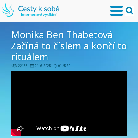
Monika Ben Thabetová
Začíná to číslem a končí to
rituálem
22456
21. 6. 2025
01:25:20