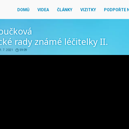
DOMŮ
VIDEA
ČLÁNKY
VIZITKY
PODPOŘTE 
oučková
cké rady známé léčitelky II.
1. 7. 2021
59:09