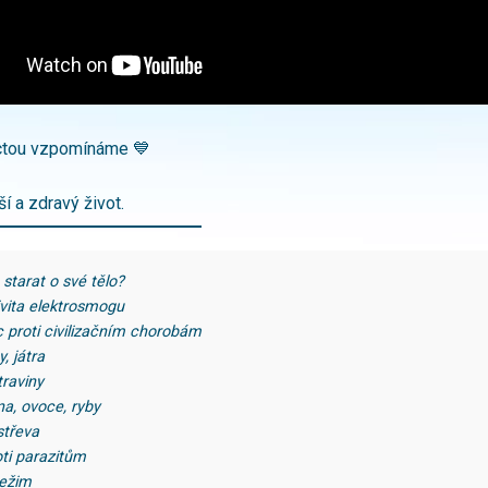
úctou vzpomínáme 💙
í a zdravý život.
 starat o své tělo?
ivita elektrosmogu
 proti civilizačním chorobám
, játra
traviny
na, ovoce, ryby
střeva
oti parazitům
režim