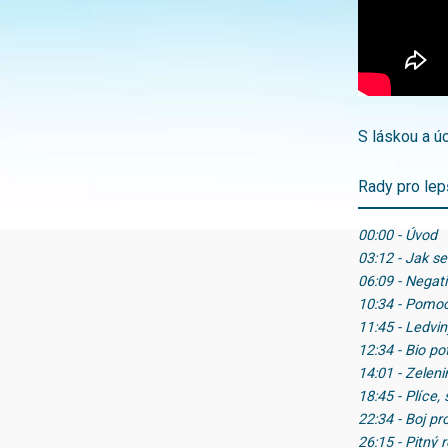
S láskou a 
Rady pro lepš
00:00 - Úvod
03:12 - Jak se
06:09 - Negat
10:34 - Pomoc
11:45 - Ledviny
12:34 - Bio po
14:01 - Zeleni
18:45 - Plíce, 
22:34 - Boj pr
26:15 - Pitný 