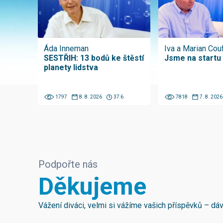
Áda Inneman
Iva a Marian Cou
SESTŘIH: 13 bodů ke štěstí
Jsme na startu
planety lidstva
1797
8. 8. 2026
37:6
7818
7. 8. 2026
Podpořte nás
Děkujeme
Vážení diváci, velmi si vážíme vašich příspěvků – d