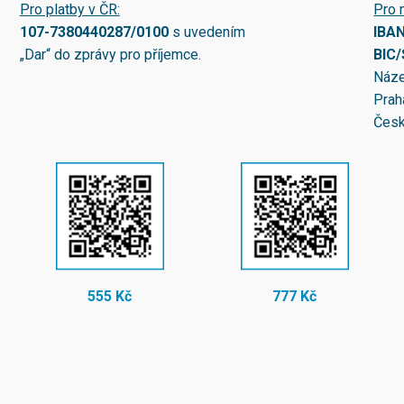
Pro platby v ČR:
Pro 
107-7380440287/0100
s uvedením
IBA
„Dar“ do zprávy pro příjemce.
BIC
Náze
Prah
Česk
555 Kč
777 Kč