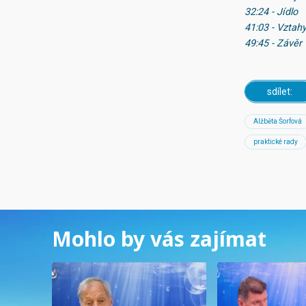
32:24 - Jídlo
41:03 - Vztahy
49:45 - Závěr
sdílet:
Alžběta Šorfová
praktické rady
Mohlo by vás zajímat