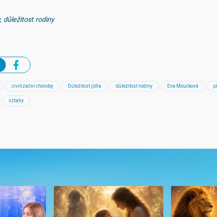
, důležitost rodiny
civilizační choroby
Důležitost jídla
důležitost rodiny
Eva Moučková
p
vztahy