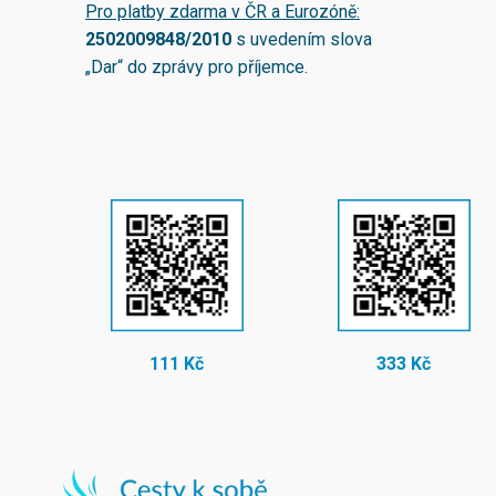
Pro platby zdarma v ČR a Eurozóně:
2502009848/2010
s uvedením slova
„Dar“ do zprávy pro příjemce.
111 Kč
333 Kč