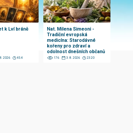
t k Lví bráně
Nat. Milena Simeoni -
Tradiční evropská
medicína: Starodávné
kořeny pro zdraví a
odolnost dnešních občanů
 8. 2026
45:4
176
3. 8. 2026
23:20