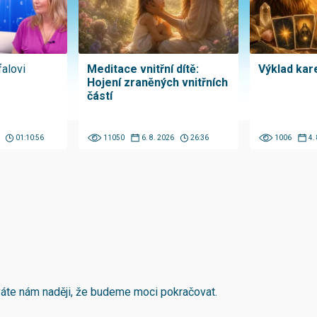
falovi
Meditace vnitřní dítě:
Výklad kare
Hojení zraněných vnitřních
částí
01:10:56
11050
6. 8. 2026
26:36
1006
4.
áváte nám naději, že budeme moci pokračovat.