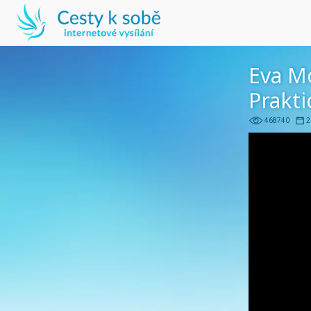
Eva M
Prakti
468740
2