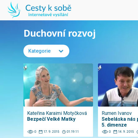
Duchovní rozvoj
Kategorie
Kateřina Karaimi Motyčková
Rumen Ivanov
Bezpečí Velké Matky
Sebeláska nás 
5. dimenze
0
17. 9. 2015
01:19:11
0
14. 9. 2015