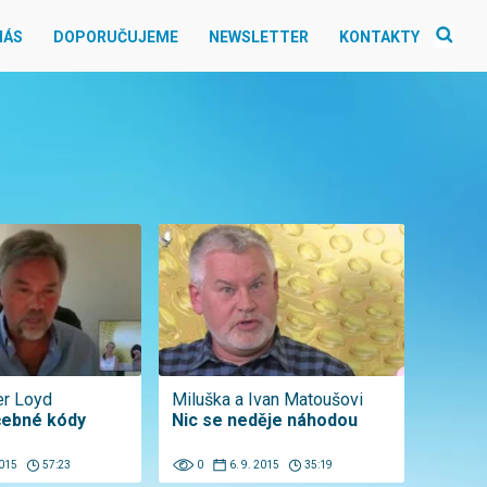
NÁS
DOPORUČUJEME
NEWSLETTER
KONTAKTY
er Loyd
Miluška a Ivan Matoušovi
čebné kódy
Nic se neděje náhodou
2015
57:23
0
6. 9. 2015
35:19