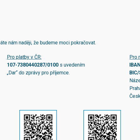
áváte nám naději, že budeme moci pokračovat.
Pro platby v ČR:
Pro 
107-7380440287/0100
s uvedením
IBA
„Dar“ do zprávy pro příjemce.
BIC
Náze
Prah
Česk