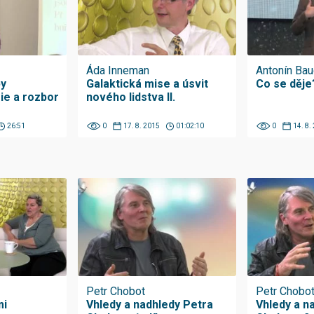
Áda Inneman
Antonín Ba
py
Galaktická mise a úsvit
Co se děje
ie a rozbor
nového lidstva II.
26:51
0
17. 8. 2015
01:02:10
0
14. 8.
Petr Chobot
Petr Chobo
mi
Vhledy a nadhledy Petra
Vhledy a n