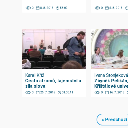
0
8. 8. 2015
53:02
0
5. 8. 2015
Karel Kříž
Ivana Stonjeková
Cesta stromů, tajemství a
Zbyněk Pelikán,
síla slova
Křišťálové univ
0
25. 7. 2015
01:06:41
0
16. 7. 2015
« Předchozí