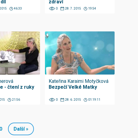
díl
zdraví
 2015
46:33
0
28. 7. 2015
19:54
nerová
Kateřina Karaimi Motyčková
 - čtení z ruky
Bezpečí Velké Matky
2015
21:56
0
28. 6. 2015
01:19:11
0
Další »