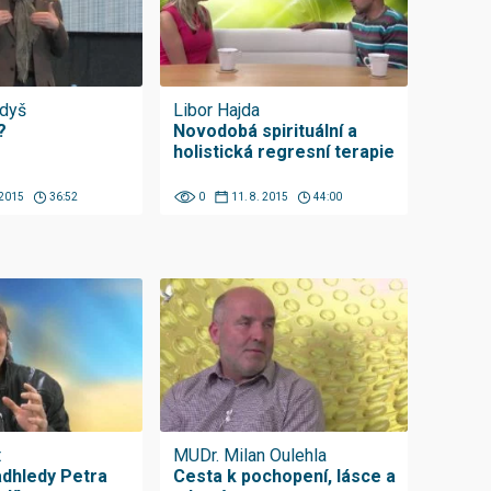
udyš
Libor Hajda
?
Novodobá spirituální a
holistická regresní terapie
 2015
36:52
0
11. 8. 2015
44:00
t
MUDr. Milan Oulehla
adhledy Petra
Cesta k pochopení, lásce a