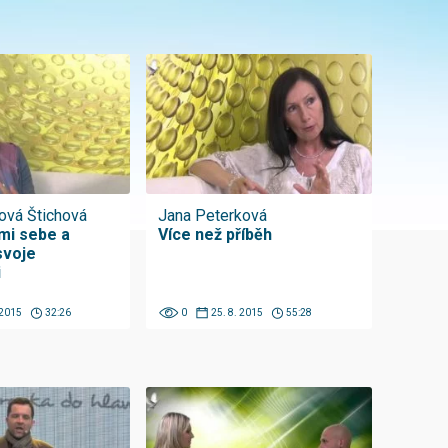
ová Štichová
Jana Peterková
mi sebe a
Více než příběh
svoje
i
 2015
32:26
0
25. 8. 2015
55:28