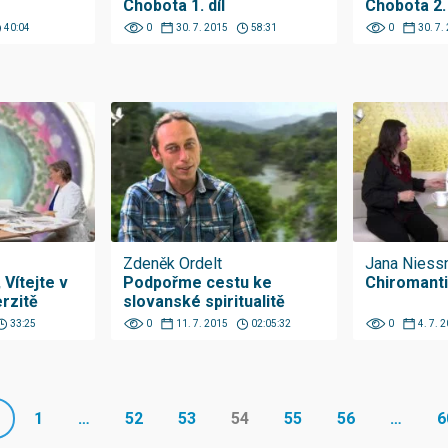
Chobota 1. díl
Chobota 2. 
40:04
0
30. 7. 2015
58:31
0
30. 7.
Zdeněk Ordelt
Jana Niess
 Vítejte v
Podpořme cestu ke
Chiromantie
erzitě
slovanské spiritualitě
33:25
0
11. 7. 2015
02:05:32
0
4. 7. 
1
…
52
53
54
55
56
…
6