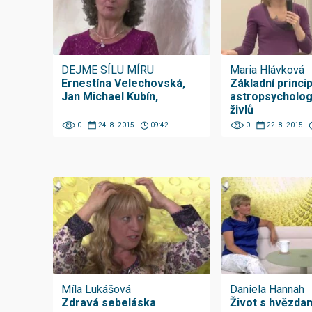
DEJME SÍLU MÍRU
Maria Hlávková
Ernestína Velechovská,
Základní princi
Jan Michael Kubín,
astropsycholog
živlů
0
24. 8. 2015
09:42
0
22. 8. 2015
Míla Lukášová
Daniela Hannah
Zdravá sebeláska
Život s hvězda