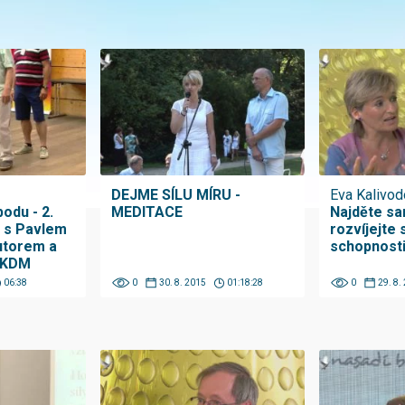
DEJME SÍLU MÍRU -
Eva Kalivod
odu - 2.
MEDITACE
Najděte sa
r s Pavlem
rozvíjejte 
utorem a
schopnost
TKDM
06:38
0
30. 8. 2015
01:18:28
0
29. 8.