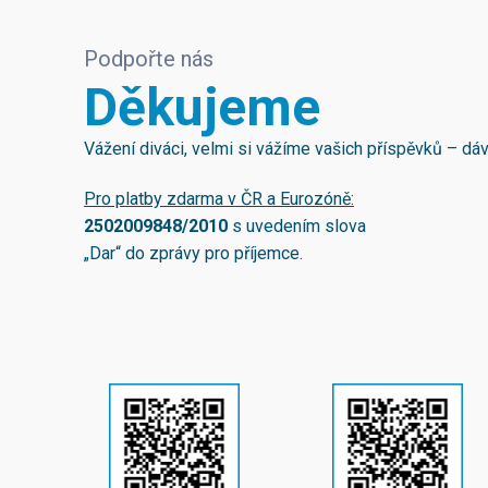
Podpořte nás
Děkujeme
Vážení diváci, velmi si vážíme vašich příspěvků – d
Pro platby zdarma v ČR a Eurozóně:
2502009848/2010
s uvedením slova
„Dar“ do zprávy pro příjemce.