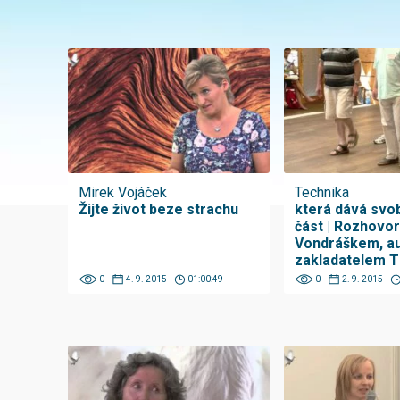
Mirek Vojáček
Technika
Žijte život beze strachu
která dává svob
část | Rozhovo
Vondráškem, a
zakladatelem 
0
4. 9. 2015
01:00:49
0
2. 9. 2015