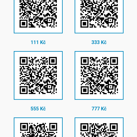
111 Kč
333 Kč
555 Kč
777 Kč