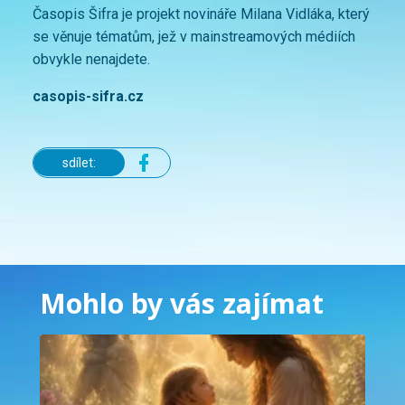
Časopis Šifra je projekt novináře Milana Vidláka, který
se věnuje tématům, jež v mainstreamových médiích
obvykle nenajdete.
casopis-sifra.cz
sdílet:
Mohlo by vás zajímat