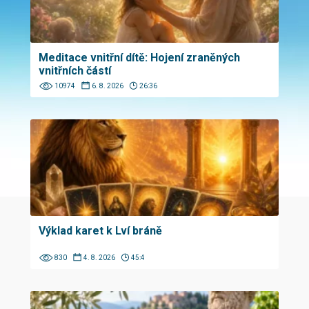
Meditace vnitřní dítě: Hojení zraněných
vnitřních částí
10974
6. 8. 2026
26:36
Výklad karet k Lví bráně
830
4. 8. 2026
45:4