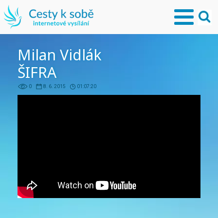
Milan Vidlák
ŠIFRA
0
8. 6. 2015
01:07:20