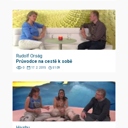
Rudolf Orság
Průvodce na cestě k sobě
0
17. 2. 2015
51:09
Hivshu