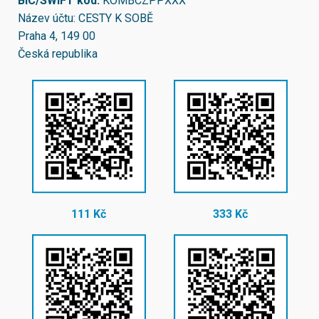
BIC/SWIFT kód:
KOMBCZPPXXX
Název účtu: CESTY K SOBĚ
Praha 4, 149 00
Česká republika
111 Kč
333 Kč