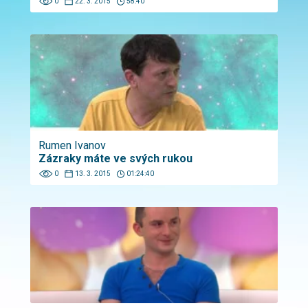
0
22. 3. 2015
58:40
Rumen Ivanov
Zázraky máte ve svých rukou
0
13. 3. 2015
01:24:40