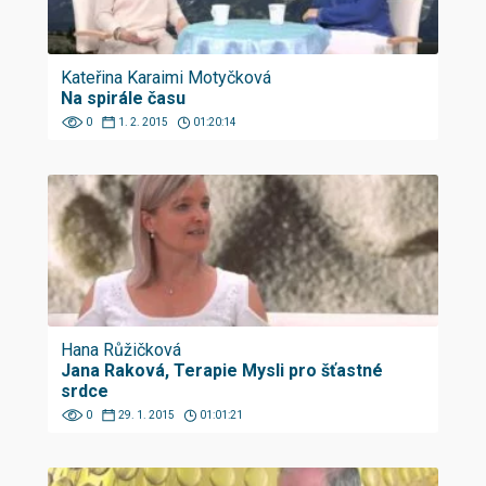
Kateřina Karaimi Motyčková
Na spirále času
0
1. 2. 2015
01:20:14
Hana Růžičková
Jana Raková, Terapie Mysli pro šťastné
srdce
0
29. 1. 2015
01:01:21