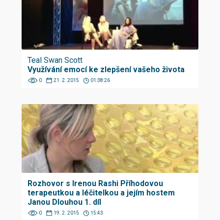
Teal Swan Scott
Využívání emocí ke zlepšení vašeho života
0
21. 2. 2015
01:38:26
Rozhovor s Irenou Rashi Příhodovou
terapeutkou a léčitelkou a jejím hostem
Janou Dlouhou 1. díl
0
19. 2. 2015
15:43