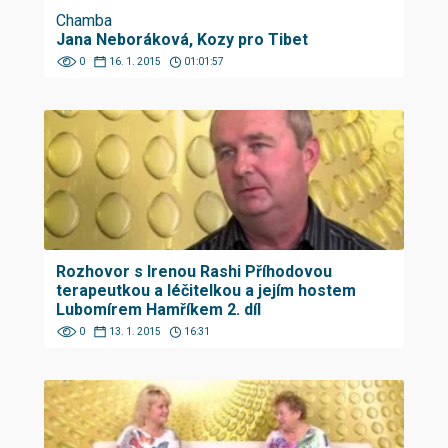
Chamba
Jana Neboráková, Kozy pro Tibet
0
16. 1. 2015
01:01:57
Rozhovor s Irenou Rashi Příhodovou
terapeutkou a léčitelkou a jejím hostem
Lubomírem Hamříkem 2. díl
0
13. 1. 2015
16:31