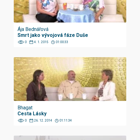
Ája Bednářová
Smrt jako vývojová fáze Duše
0
4. 1. 2015
01:00:33
Bhagat
Cesta Lásky
0
26. 12. 2014
01:11:34