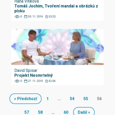
Hana Vitíková
Tomáš Jochim, Tvoření mandal a obrázků z
písku
0
30. 11. 2014
53:20
David Spisar
Projekt Nesmrtelný
0
27. 11. 2014
42:06
« Předchozí
1
…
54
55
56
57
58
…
60
Další »