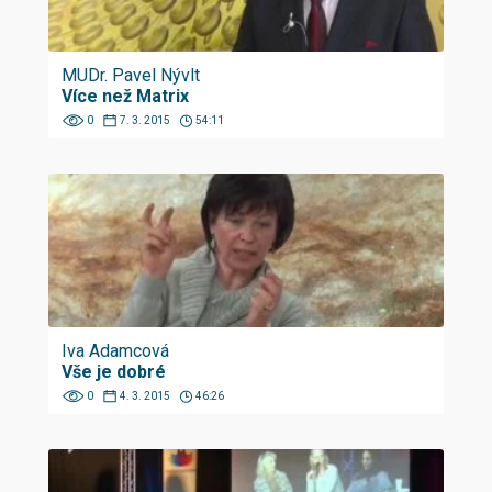
MUDr. Pavel Nývlt
Více než Matrix
0
7. 3. 2015
54:11
Iva Adamcová
Vše je dobré
0
4. 3. 2015
46:26