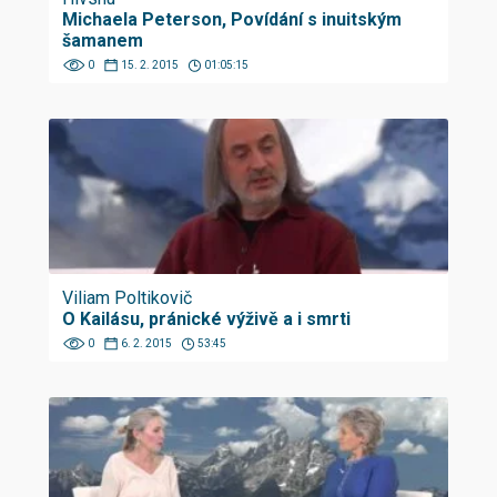
Michaela Peterson, Povídání s inuitským
šamanem
0
15. 2. 2015
01:05:15
Viliam Poltikovič
O Kailásu, pránické výživě a i smrti
0
6. 2. 2015
53:45