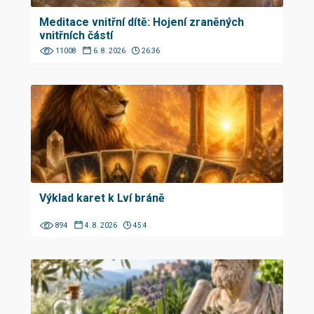
Meditace vnitřní dítě: Hojení zraněných
vnitřních částí
11008
6. 8. 2026
26:36
Výklad karet k Lví bráně
894
4. 8. 2026
45:4