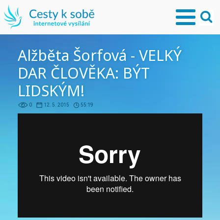
Alžběta Šorfová - VELKÝ
DAR ČLOVĚKA: BÝT
LIDSKÝM!
0
12. 5. 2015
55:19