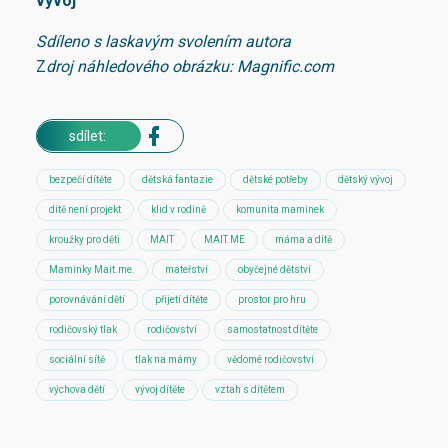
vyvoj
Sdíleno s laskavým svolením autora
Z
droj náhledového obrázku: Magnific.com
sdílet:
bezpečí dítěte
dětská fantazie
dětské potřeby
dětský vývoj
dítě není projekt
klid v rodině
komunita maminek
kroužky pro děti
MAIT
MAIT.ME
máma a dítě
Maminky Mait.me.
mateřství
obyčejné dětství
porovnávání dětí
přijetí dítěte
prostor pro hru
rodičovský tlak
rodičovství
samostatnost dítěte
sociální sítě
tlak na mámy
vědomé rodičovství
výchova dětí
vývoj dítěte
vztah s dítětem