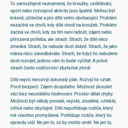
To samozřejmě neznamená, že kroužky, vzdělávání,
sport nebo rozvojové aktivity jsou špatně. Mohou být
krásné, užitečné a pro dítě velmi obohacující. Problém
nezačíná ve chvíli, kdy dítě chodí na kroužek. Problém
začíná ve chvíli, kdy za tím není radost, zájem nebo
přirozená potřeba, ale strach. Strach, že dítě něco
zmešká. Strach, že nebude dost dobré. Strach, že jako
máma něco zanedbáváte. Strach, že když ho nebudete
dost rozvíjet, jednou vám to bude vyčítat. A právě
strach často rodičovství zbytečně ztvrdí.
Dítě nejvíc nerozvíjí dokonalý plán. Rozvíjí ho vztah.
Pocit bezpečí. Zájem dospělého. Možnost zkoušet
věci bez neustálého hodnocení. Prostor dělat chyby.
Možnost být někdy pomalé, nejisté, znuděné, vzteklé,
citlivé nebo obyčejné. Dítě nepotřebuje rodiče, který
má všechno promyšlené. Potřebuje rodiče, který ho
opravdu vidí. Ne jen to, co by mohlo umět. Ne jen to,