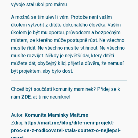
vývoje stal úkol pro mámu.
A možná se tím uleví i vám. Protože není vaším
úkolem vytvořit z dítěte dokonalého člověka. Vaším
úkolem je být mu oporou, průvodcem a bezpečným
místem, ze kterého může postupně růst. Ne všechno
musíte řídit. Ne všechno musíte stihnout. Ne všechno
musíte rozvíjet. Někdy je největší dar, který dítěti
můžete dát, obyčejný klid, přijetí a důvěra, že nemusí
být projektem, aby bylo dost.
Chceš být součástí komunity maminek? Přidej se k
nám
ZDE
, ať ti nic neunikne!
Autor:
Komunita Maminky Mait.me
Zdroj:
https://mait.me/blog/dite-neni-projekt-
proc-se-z-rodicovstvi-stala-soutez-o-nejlepsi-