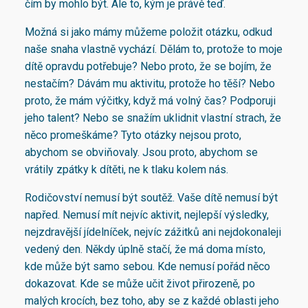
čím by mohlo být. Ale to, kým je právě teď.
Možná si jako mámy můžeme položit otázku, odkud
naše snaha vlastně vychází. Dělám to, protože to moje
dítě opravdu potřebuje? Nebo proto, že se bojím, že
nestačím? Dávám mu aktivitu, protože ho těší? Nebo
proto, že mám výčitky, když má volný čas? Podporuji
jeho talent? Nebo se snažím uklidnit vlastní strach, že
něco promeškáme? Tyto otázky nejsou proto,
abychom se obviňovaly. Jsou proto, abychom se
vrátily zpátky k dítěti, ne k tlaku kolem nás.
Rodičovství nemusí být soutěž. Vaše dítě nemusí být
napřed. Nemusí mít nejvíc aktivit, nejlepší výsledky,
nejzdravější jídelníček, nejvíc zážitků ani nejdokonaleji
vedený den. Někdy úplně stačí, že má doma místo,
kde může být samo sebou. Kde nemusí pořád něco
dokazovat. Kde se může učit život přirozeně, po
malých krocích, bez toho, aby se z každé oblasti jeho