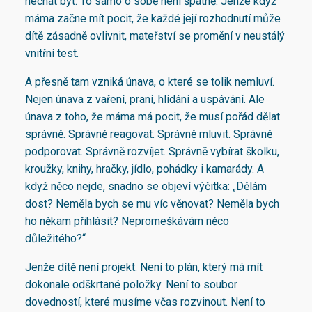
nechat být. To samo o sobě není špatně. Jenže když
máma začne mít pocit, že každé její rozhodnutí může
dítě zásadně ovlivnit, mateřství se promění v neustálý
vnitřní test.
A přesně tam vzniká únava, o které se tolik nemluví.
Nejen únava z vaření, praní, hlídání a uspávání. Ale
únava z toho, že máma má pocit, že musí pořád dělat
správně. Správně reagovat. Správně mluvit. Správně
podporovat. Správně rozvíjet. Správně vybírat školku,
kroužky, knihy, hračky, jídlo, pohádky i kamarády. A
když něco nejde, snadno se objeví výčitka: „Dělám
dost? Neměla bych se mu víc věnovat? Neměla bych
ho někam přihlásit? Nepromeškávám něco
důležitého?“
Jenže dítě není projekt. Není to plán, který má mít
dokonale odškrtané položky. Není to soubor
dovedností, které musíme včas rozvinout. Není to