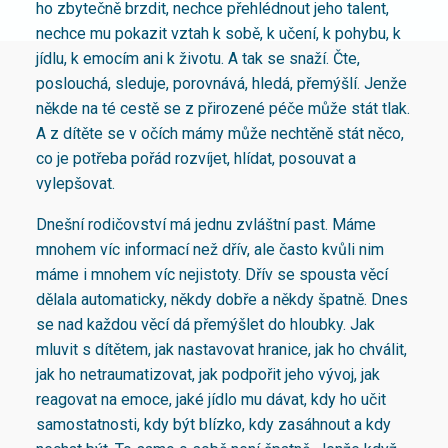
ho zbytečně brzdit, nechce přehlédnout jeho talent,
nechce mu pokazit vztah k sobě, k učení, k pohybu, k
jídlu, k emocím ani k životu. A tak se snaží. Čte,
poslouchá, sleduje, porovnává, hledá, přemýšlí. Jenže
někde na té cestě se z přirozené péče může stát tlak.
A z dítěte se v očích mámy může nechtěně stát něco,
co je potřeba pořád rozvíjet, hlídat, posouvat a
vylepšovat.
Dnešní rodičovství má jednu zvláštní past. Máme
mnohem víc informací než dřív, ale často kvůli nim
máme i mnohem víc nejistoty. Dřív se spousta věcí
dělala automaticky, někdy dobře a někdy špatně. Dnes
se nad každou věcí dá přemýšlet do hloubky. Jak
mluvit s dítětem, jak nastavovat hranice, jak ho chválit,
jak ho netraumatizovat, jak podpořit jeho vývoj, jak
reagovat na emoce, jaké jídlo mu dávat, kdy ho učit
samostatnosti, kdy být blízko, kdy zasáhnout a kdy