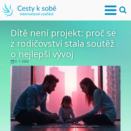
Dítě není projekt: proč se
z rodičovství stala soutěž
o nejlepší vývoj
5. 7. 2026