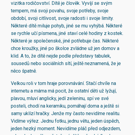
vizitka rodičovství. Dítě je člověk. Vyvíjí se svým
tempem, má svoji povahu, svoje potřeby, svoje
období, svoji citlivost, svoje radosti i svoje limity.
Některé dítě miluje pohyb, jiné se mu vyhýbá. Některé
se rychle učí písmena, jiné staví celé hodiny z kostek.
Některé je společenské, jiné potřebuje čas. Některé
chce kroužky, jiné po školce zvládne už jen domov a
klid. A to, že dítě nejde podle představy tabulek,
sousedů nebo sociálních sítí, ještě neznamená, že je
něco špatně.
Velkou roli v tom hraje porovnávání. Stačí chvíle na
internetu a máma má pocit, že ostatní děti už lyžují,
plavou, mluví anglicky, jedí zeleninu, spí ve své
posteli, chodí na keramiku, pomáhají doma a ještě si
samy uklízí hračky. Jenže my často nevidíme realitu.
Vidíme výřez. Jednu fotku, jednu větu, jeden úspěch,
jeden hezký moment. Nevidíme pláč před odjezdem,