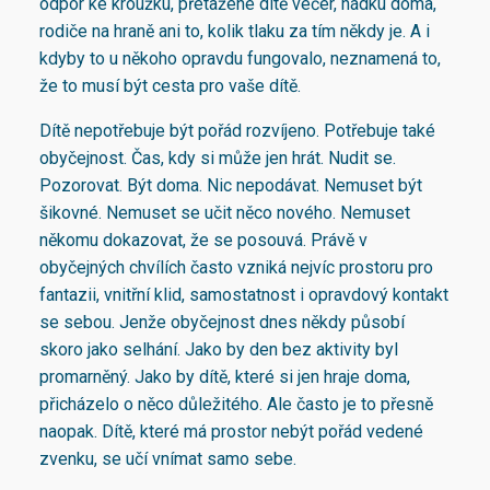
odpor ke kroužku, přetažené dítě večer, hádku doma,
rodiče na hraně ani to, kolik tlaku za tím někdy je. A i
kdyby to u někoho opravdu fungovalo, neznamená to,
že to musí být cesta pro vaše dítě.
Dítě nepotřebuje být pořád rozvíjeno. Potřebuje také
obyčejnost. Čas, kdy si může jen hrát. Nudit se.
Pozorovat. Být doma. Nic nepodávat. Nemuset být
šikovné. Nemuset se učit něco nového. Nemuset
někomu dokazovat, že se posouvá. Právě v
obyčejných chvílích často vzniká nejvíc prostoru pro
fantazii, vnitřní klid, samostatnost i opravdový kontakt
se sebou. Jenže obyčejnost dnes někdy působí
skoro jako selhání. Jako by den bez aktivity byl
promarněný. Jako by dítě, které si jen hraje doma,
přicházelo o něco důležitého. Ale často je to přesně
naopak. Dítě, které má prostor nebýt pořád vedené
zvenku, se učí vnímat samo sebe.