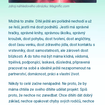
zdroj náhledového obrázku: Magnific.com
Možná to znáte. Dítě ještě ani pořádně nechodí a už
se řeší, jestli má dost podnětů. Jestli má správné
hračky, správné knihy, správnou školku, správný
kroužek, dost pohybu, dost tvoření, dost angličtiny,
dost času venku, dost zdravého jídla, dost kontaktu s
vrstevníky, dost samostatnosti, ale zároveň dost
blízkosti. A do toho má být máma klidná, vědomá,
trpělivá, podporující, laskavá, důsledná, připravená
pracovat na sobě a ideálně ještě nezapomenout na
partnerství, domácnost, práci a vlastní život.
Někdy to celé začne nenápadně. Ne proto, že by
máma chtěla ze svého dítěte udělat projekt. Spíš
proto, že nechce nic zanedbat. Chce dítěti dát dobrý
základ, nechce opakovat chyby svých rodičů, nechce