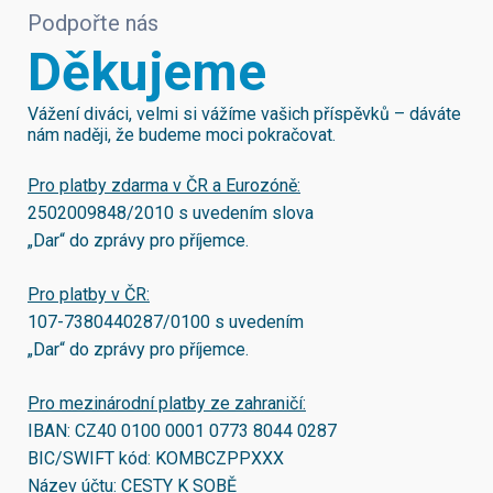
Podpořte nás
Děkujeme
Vážení diváci, velmi si vážíme vašich příspěvků – dáváte
nám naději, že budeme moci pokračovat.
Pro platby zdarma v ČR a Eurozóně:
2502009848/2010
s uvedením slova
„Dar“ do zprávy pro příjemce.
Pro platby v ČR:
107-7380440287/0100
s uvedením
„Dar“ do zprávy pro příjemce.
Pro mezinárodní platby ze zahraničí:
IBAN:
CZ40 0100 0001 0773 8044 0287
BIC/SWIFT kód:
KOMBCZPPXXX
Název účtu: CESTY K SOBĚ