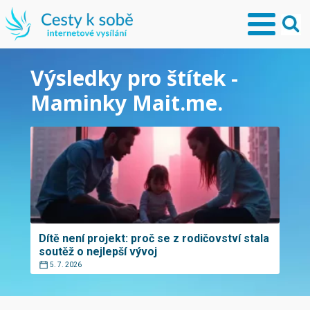
Výsledky pro štítek -
Maminky Mait.me.
Dítě není projekt: proč se z rodičovství stala
soutěž o nejlepší vývoj
5. 7. 2026