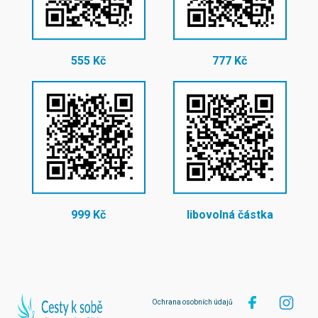
555 Kč
777 Kč
999 Kč
libovolná částka
Ochrana osobních údajů