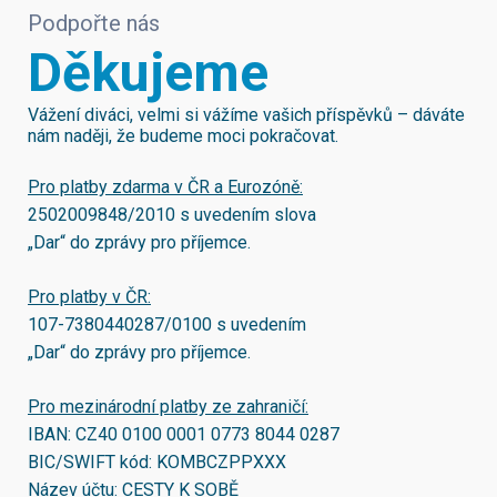
Podpořte nás
Děkujeme
Vážení diváci, velmi si vážíme vašich příspěvků – dáváte
nám naději, že budeme moci pokračovat.
Pro platby zdarma v ČR a Eurozóně:
2502009848/2010
s uvedením slova
„Dar“ do zprávy pro příjemce.
Pro platby v ČR:
107-7380440287/0100
s uvedením
„Dar“ do zprávy pro příjemce.
Pro mezinárodní platby ze zahraničí:
IBAN:
CZ40 0100 0001 0773 8044 0287
BIC/SWIFT kód:
KOMBCZPPXXX
Název účtu: CESTY K SOBĚ