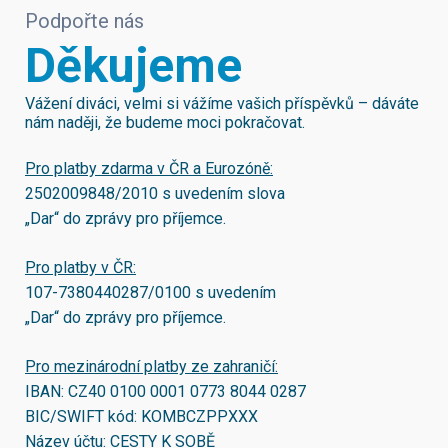
Podpořte nás
Děkujeme
Vážení diváci, velmi si vážíme vašich příspěvků – dáváte
nám naději, že budeme moci pokračovat.
Pro platby zdarma v ČR a Eurozóně:
2502009848/2010
s uvedením slova
„Dar“ do zprávy pro příjemce.
Pro platby v ČR:
107-7380440287/0100
s uvedením
„Dar“ do zprávy pro příjemce.
Pro mezinárodní platby ze zahraničí:
IBAN:
CZ40 0100 0001 0773 8044 0287
BIC/SWIFT kód:
KOMBCZPPXXX
Název účtu: CESTY K SOBĚ