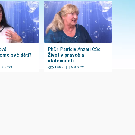
ová
PhDr. Patricie Anzari CSc.
eme své děti?
Život v pravdě a
statečnosti
. 7. 2023
17897
6. 8. 2021