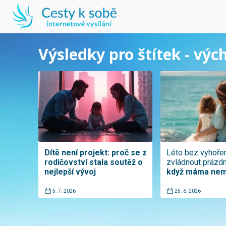
Výsledky pro štítek - výc
Dítě není projekt: proč se z
Léto bez vyhoření
rodičovství stala soutěž o
zvládnout prázdn
nejlepší vývoj
když máma nem
5. 7. 2026
25. 6. 2026