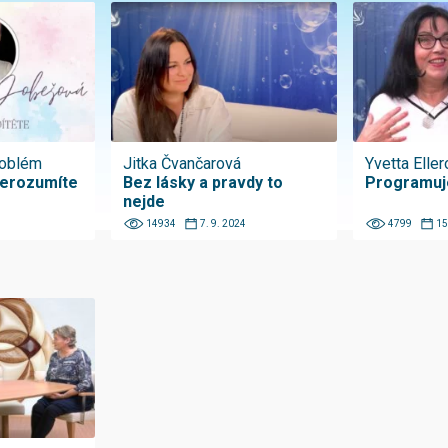
roblém
Jitka Čvančarová
Yvetta Eller
nerozumíte
Bez lásky a pravdy to
Programuj
nejde
14934
7. 9. 2024
4799
15