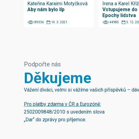
Kateřina Karaimi Motyčková
Irena a Karel Kří
Aby nám bylo líp
Vstupujeme do
Epochy lidstva
89336
14. 3. 2021
44985
5. 12. 2
Podpořte nás
Děkujeme
Vážení diváci, velmi si vážíme vašich příspěvků – d
Pro platby zdarma v ČR a Eurozóně:
2502009848/2010
s uvedením slova
„Dar“ do zprávy pro příjemce.