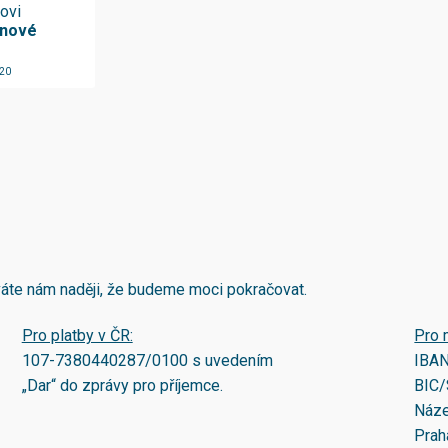
žovi
 nové
020
áváte nám naději, že budeme moci pokračovat.
Pro platby v ČR:
Pro 
107-7380440287/0100
s uvedením
IBA
„Dar“ do zprávy pro příjemce.
BIC/
Náze
Prah