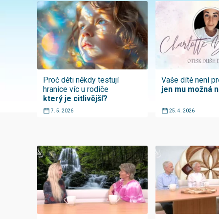
Proč děti někdy testují
Vaše dítě není p
hranice víc u rodiče
jen mu možná 
který je citlivější?
7. 5. 2026
25. 4. 2026