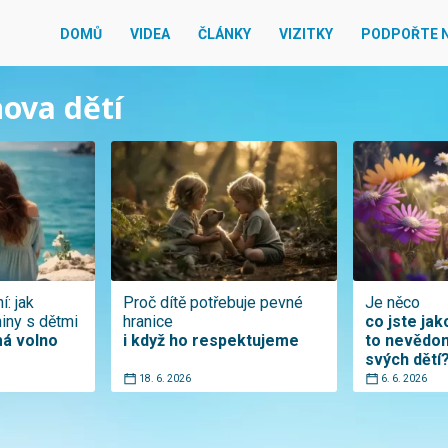
DOMŮ
VIDEA
ČLÁNKY
VIZITKY
PODPOŘTE 
hova dětí
: jak
Proč dítě potřebuje pevné
Je něco
iny s dětmi
hranice
co jste jako
á volno
i když ho respektujeme
to nevědo
svých dětí
18. 6. 2026
6. 6. 2026