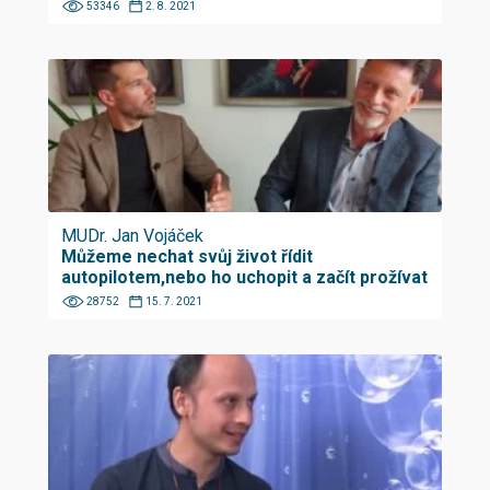
53346
2. 8. 2021
MUDr. Jan Vojáček
Můžeme nechat svůj život řídit
autopilotem,nebo ho uchopit a začít prožívat
28752
15. 7. 2021