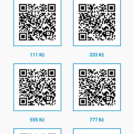
111 Kč
333 Kč
555 Kč
777 Kč