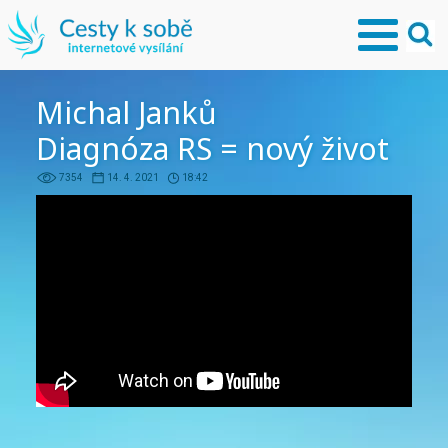
Michal Janků
Diagnóza RS = nový život
7354
14. 4. 2021
18:42