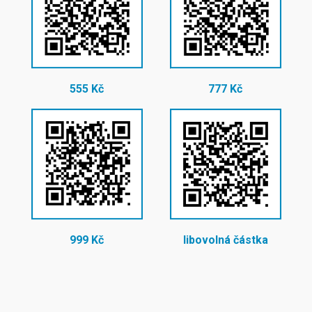
555 Kč
777 Kč
999 Kč
libovolná částka