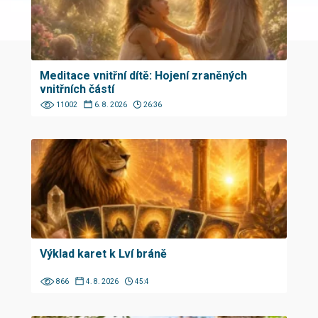
Meditace vnitřní dítě: Hojení zraněných
vnitřních částí
11002
6. 8. 2026
26:36
Výklad karet k Lví bráně
866
4. 8. 2026
45:4