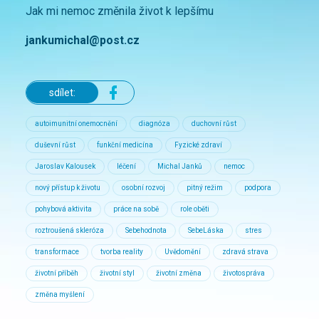
Jak mi nemoc změnila život k lepšímu
jankumichal@post.cz
sdílet:
autoimunitní onemocnění
diagnóza
duchovní růst
duševní růst
funkční medicína
Fyzické zdraví
Jaroslav Kalousek
léčení
Michal Janků
nemoc
nový přístup k životu
osobní rozvoj
pitný režim
podpora
pohybová aktivita
práce na sobě
role oběti
roztroušená skleróza
Sebehodnota
SebeLáska
stres
transformace
tvorba reality
Uvědomění
zdravá strava
životní příběh
životní styl
životní změna
životospráva
změna myšlení