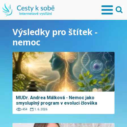
Výsledky pro štítek -
nemoc
MUDr. Andrea Málková - Nemoc jako
smysluplný program v evoluci člověka
454
1. 6. 2026