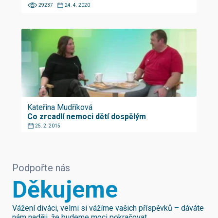
29237
24. 4. 2020
Kateřina Mudříková
Co zrcadlí nemoci dětí dospělým
25. 2. 2015
Podpořte nás
Děkujeme
Vážení diváci, velmi si vážíme vašich příspěvků – dáváte
nám naději, že budeme moci pokračovat.