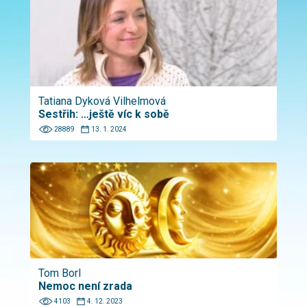
Tatiana Dyková Vilhelmová
Sestřih: …ještě víc k sobě
28889
13. 1. 2024
Tom Borl
Nemoc není zrada
4103
4. 12. 2023