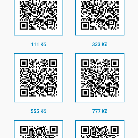
111 Kč
333 Kč
555 Kč
777 Kč