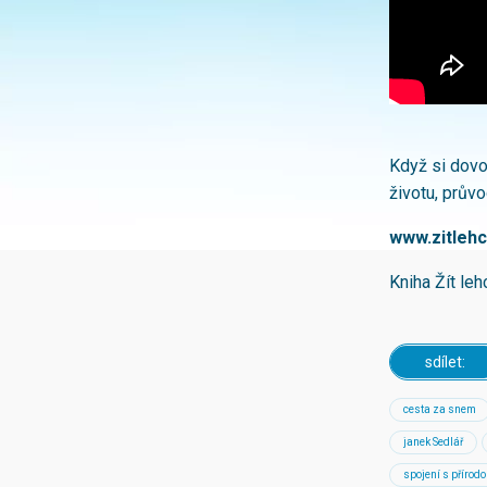
Když si dovo
životu, průvo
www.zitlehc
Kniha Žít le
sdílet:
cesta za snem
janek Sedlář
spojení s přírod