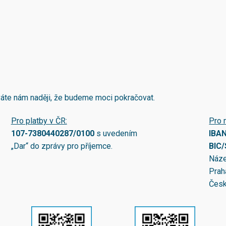
áváte nám naději, že budeme moci pokračovat.
Pro platby v ČR:
Pro 
107-7380440287/0100
s uvedením
IBA
„Dar“ do zprávy pro příjemce.
BIC
Náze
Prah
Česk