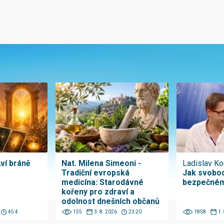
Lví bráně
Nat. Milena Simeoni -
Ladislav Ko
Tradiční evropská
Jak svobod
medicína: Starodávné
bezpečném
kořeny pro zdraví a
odolnost dnešních občanů
45:4
155
3. 8. 2026
23:20
1858
1.