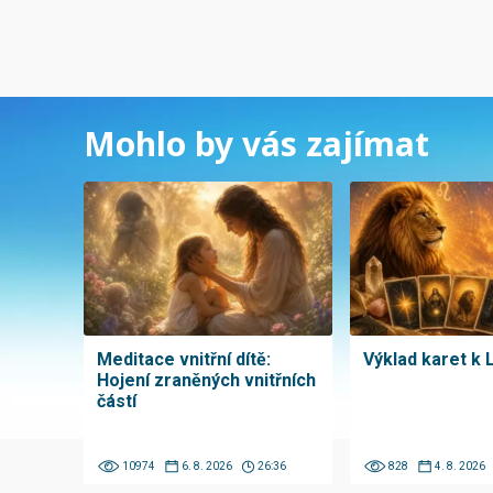
Mohlo by vás zajímat
Meditace vnitřní dítě:
Výklad karet k 
Hojení zraněných vnitřních
částí
10974
6. 8. 2026
26:36
828
4. 8. 2026