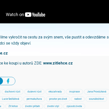
líme vykročit na cestu za svým snem, vše pustit a odevzdáme s
dci se vždy objeví.
e.cz
hce ke koupi u autorů ZDE:
www.zitlehce.cz
duchovní růst
duševní růst
ekozahrady
inspirace
Jana Provázková
Lucie Sedlářová
permakultura
prostor pro život
radost
sounáležitost
ou
Žít lehce
životní příběh
životní styl
způsob života