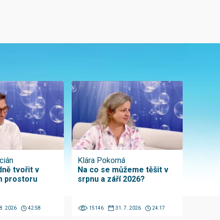
cián
Klára Pokorná
ně tvořit v
Na co se můžeme těšit v
 prostoru
srpnu a září 2026?
 8. 2026
42:58
15146
31. 7. 2026
24:17