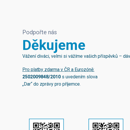
Podpořte nás
Děkujeme
Vážení diváci, velmi si vážíme vašich příspěvků – d
Pro platby zdarma v ČR a Eurozóně:
2502009848/2010
s uvedením slova
„Dar“ do zprávy pro příjemce.