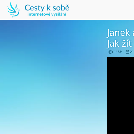
Janek 
Jak ží
14634
21