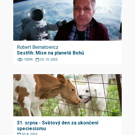
Robert Bernatowicz
Sestřih: Mise na planetě Bohů
10294
20. 10. 2023
31. srpna - Světový den za ukončení
speciesismu
30. 8. 2023