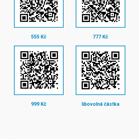
555 Kč
777 Kč
999 Kč
libovolná částka