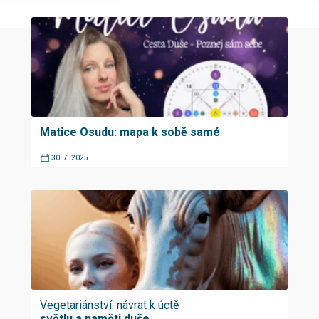
Matice Osudu: mapa k sobě samé
30. 7. 2025
Vegetariánství: návrat k úctě
světlu a paměti duše