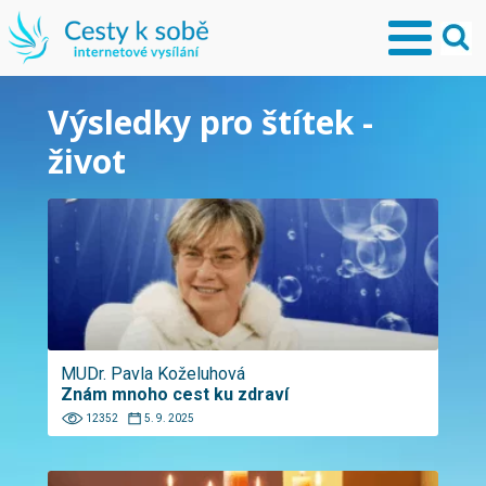
Výsledky pro štítek -
život
MUDr. Pavla Koželuhová
Znám mnoho cest ku zdraví
12352
5. 9. 2025