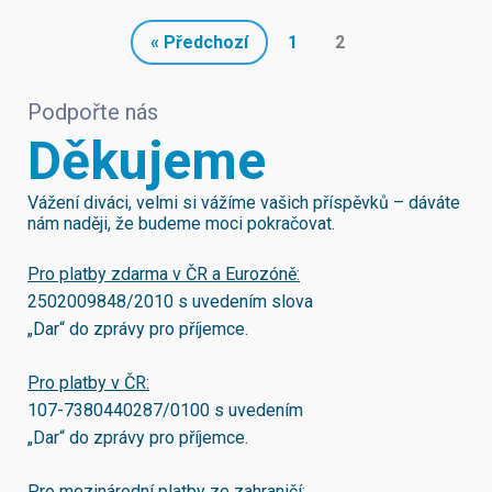
« Předchozí
1
2
Podpořte nás
Děkujeme
Vážení diváci, velmi si vážíme vašich příspěvků – dáváte
nám naději, že budeme moci pokračovat.
Pro platby zdarma v ČR a Eurozóně:
2502009848/2010
s uvedením slova
„Dar“ do zprávy pro příjemce.
Pro platby v ČR:
107-7380440287/0100
s uvedením
„Dar“ do zprávy pro příjemce.
Pro mezinárodní platby ze zahraničí: